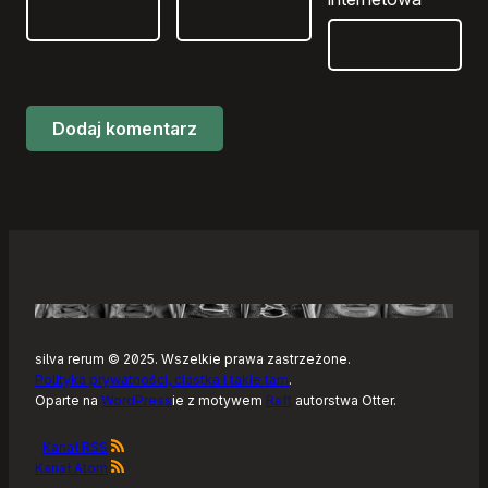
silva rerum © 2025. Wszelkie prawa zastrzeżone.
Polityka prywatności, ciastka i takie tam
.
Oparte na
WordPress
ie z motywem
Raft
autorstwa Otter.
Kanał RSS
Kanał Atom