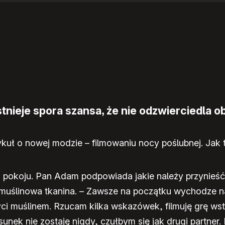
nieje spora szansa, że nie odzwierciedla ob
kuł o nowej modzie – filmowaniu nocy poślubnej. Jak
 pokoju. Pan Adam podpowiada jakie należy przynieść
a muślinowa tkanina. – Zawsze na początku wychodze n
yci muślinem. Rzucam kilka wskazówek, filmuję grę ws
unek nie zostaję nigdy, czułbym się jak drugi partner