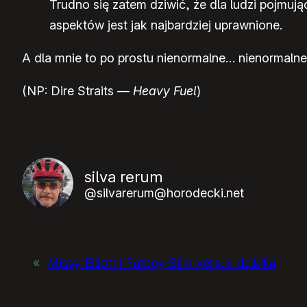
Trudno się zatem dziwić, że dla ludzi pojmuj
aspektów jest jak najbardziej uprawnione.
A dla mnie to po prostu nienormalne… nienormaln
(NP: Dire Straits —
Heavy Fuel
)
silva rerum
@silvarerum@horodecki.net
«
Missy Elliott i Fatboy Slim versus da.killa