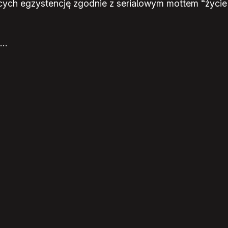
ących egzystencję zgodnie z serialowym mottem “życie
e…