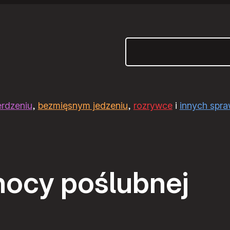
Szukaj
erdzeniu
,
bezmięsnym jedzeniu
,
rozrywce
i
innych spr
nocy poślubnej