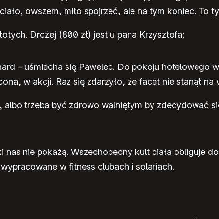
iało, owszem, miło spojrzeć, ale na tym koniec. To ty
tych. Drożej (800 zł) jest u pana Krzysztofa:
 hard – uśmiecha się Pawelec. Do pokoju hotelowego 
cona, w akcji. Raz się zdarzyło, że facet nie stanął na
lny, albo trzeba być zdrowo walniętym by zdecydować 
óki nas nie pokażą. Wszechobecny kult ciała obliguje 
wypracowane w fitness clubach i solariach.