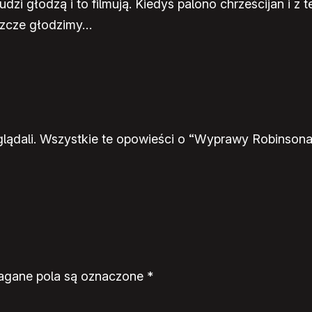
zi głodzą i to filmują. Kiedyś palono chrześcijan i z t
szcze głodzimy…
lądali. Wszystkie te opowieści o “Wyprawy Robinsona”
gane pola są oznaczone
*