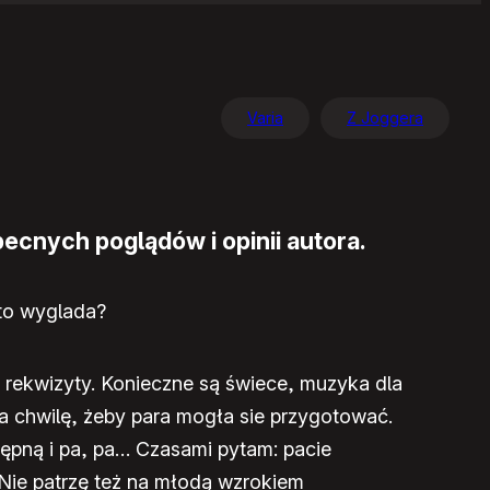
Varia
Z Joggera
ecnych poglądów i opinii autora.
 to wyglada?
 rekwizyty. Konieczne są świece, muzyka dla
a chwilę, żeby para mogła sie przygotować.
tępną i pa, pa… Czasami pytam: pacie
. Nie patrzę też na młodą wzrokiem