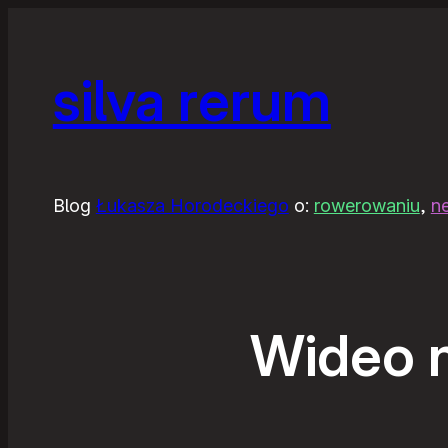
silva rerum
Blog
Łukasza Horodeckiego
o:
rowerowaniu
,
n
Wideo 