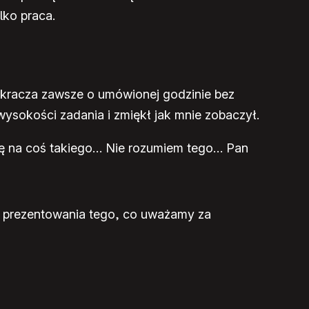
lko praca.
wkracza zawsze o umówionej godzinie bez
 wysokości zadania i zmiękł jak mnie zobaczył.
się na coś takiego… Nie rozumiem tego… Pan
do prezentowania tego, co uważamy za