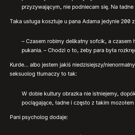
przyzywającym, nie podniecam się. Na ładne c
Taka usługa kosztuje u pana Adama jedynie 200 zło
– Czasem robimy delikatny sofcik, a czasem
pukania. – Chodzi o to, żeby para była rozkrę
Kurde… albo jestem jakiś niedzisiejszy/nienorma
seksuolog tłumaczy to tak:
W dobie kultury obrazka nie istniejemy, dop
pociągające, ładne i często z takim mozołem 
Pani psycholog dodaje: