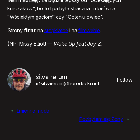
Mam nadzieję, że będzie lepszy od “Uciekających
kurczaków”, bo to lipa była straszna, i dorówna
“Wściekłym gaciom” czy “Goleniu owiec”.
Strony filmu: na
stopklatce
i na
filmwebie
.
(NP: Missy Elliott —
Wake Up feat Jay-Z
)
silva rerum
Follow
@silvarerum@horodecki.net
«
Imienna moda
Pozbyłem się Żony
»