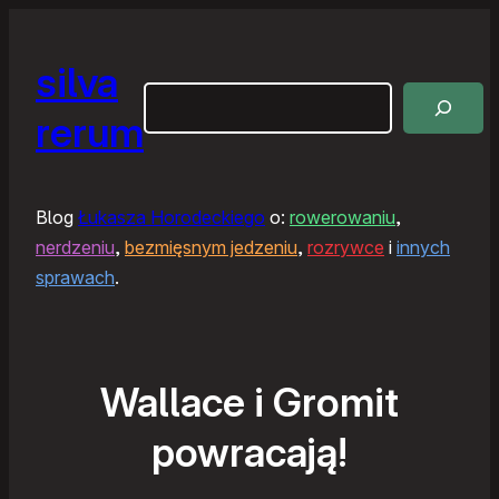
silva
Szukaj
rerum
Blog
Łukasza Horodeckiego
o:
rowerowaniu
,
nerdzeniu
,
bezmięsnym jedzeniu
,
rozrywce
i
innych
sprawach
.
Wallace i Gromit
powracają!