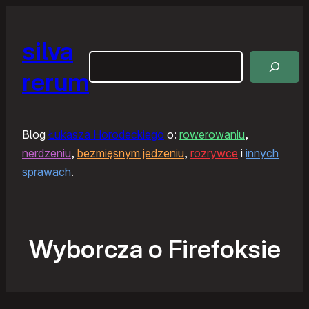
silva
Szukaj
rerum
Blog
Łukasza Horodeckiego
o:
rowerowaniu
,
nerdzeniu
,
bezmięsnym jedzeniu
,
rozrywce
i
innych
sprawach
.
Wyborcza o Firefoksie