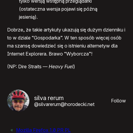
tylko wersją wstępną przeglądarki
(ostateczna wersja pojawi się późną
jesienią).
Dobrze, że takie artykuły ukazują się dużym dzienniku i
to w dziale “Gospodarka”. W ten sposób więcej osób
ma szansę dowiedzieć się o istnieniu alternetyw dla
Internet Explorera. Brawo “Wyborcza”!
(NP: Dire Straits —
Heavy Fuel
)
silva rerum
Follow
@silvarerum@horodecki.net
«
Mozilla Firefox 1.0 PR PL