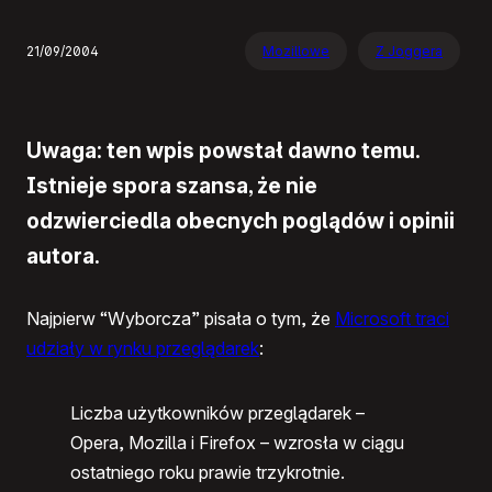
21/09/2004
Mozillowe
Z Joggera
Uwaga: ten wpis powstał dawno temu.
Istnieje spora szansa, że nie
odzwierciedla obecnych poglądów i opinii
autora.
Najpierw “Wyborcza” pisała o tym, że
Microsoft traci
udziały w rynku przeglądarek
:
Liczba użytkowników przeglądarek –
Opera, Mozilla i Firefox – wzrosła w ciągu
ostatniego roku prawie trzykrotnie.