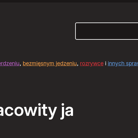
Szukaj
erdzeniu
,
bezmięsnym jedzeniu
,
rozrywce
i
innych spr
acowity ja