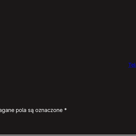
Tel
gane pola są oznaczone
*