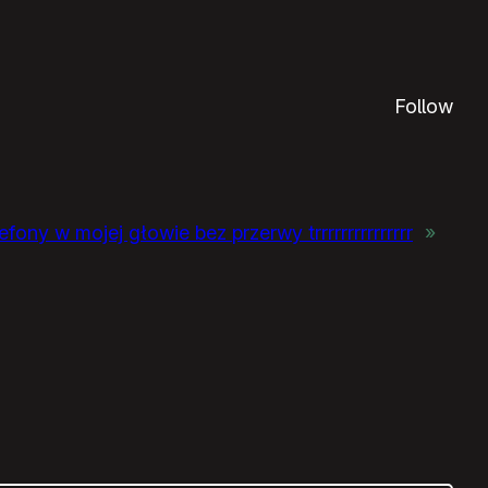
Follow
efony w mojej głowie bez przerwy trrrrrrrrrrrrrrr
»