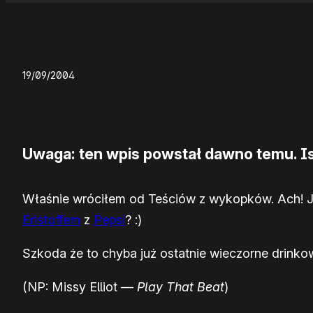
19/09/2004
Uwaga: ten wpis powstał dawno temu. Ist
Właśnie wróciłem od Teściów z wykopków. Ach! Jak
Eristoffem
z
Pepsi
? :)
Szkoda że to chyba już ostatnie wieczorne drinko
(NP: Missy Elliot —
Play That Beat
)