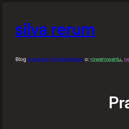
silva rerum
Blog
Łukasza Horodeckiego
o:
rowerowaniu
,
n
Pr