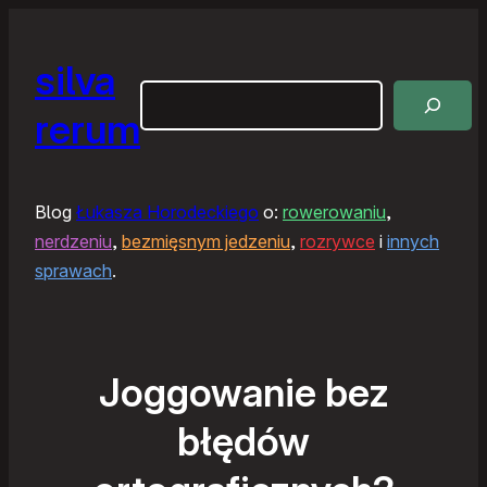
silva
Szukaj
rerum
Blog
Łukasza Horodeckiego
o:
rowerowaniu
,
nerdzeniu
,
bezmięsnym jedzeniu
,
rozrywce
i
innych
sprawach
.
Joggowanie bez
błędów