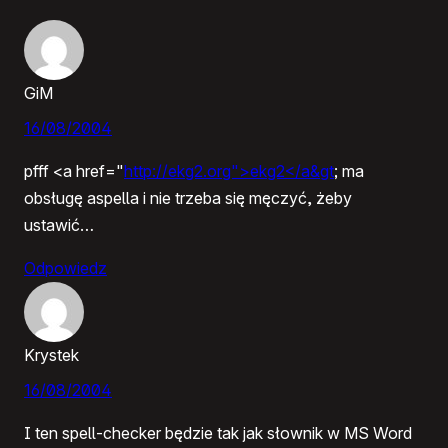
GiM
16/08/2004
pfff <a href="
http://ekg2.org">ekg2</a&gt
; ma
obsługę aspella i nie trzeba się męczyć, żeby
ustawić…
Odpowiedz
Krystek
16/08/2004
I ten spell-checker będzie tak jak słownik w MS Word