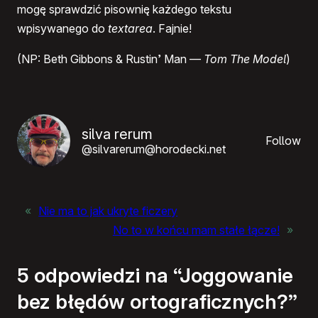
mogę sprawdzić pisownię każdego tekstu
wpisywanego do
textarea
. Fajnie!
(NP: Beth Gibbons & Rustin’ Man —
Tom The Model
)
silva rerum
Follow
@silvarerum@horodecki.net
«
Nie ma to jak ukryte ficzery
No to w końcu mam stałe łącze!
»
5 odpowiedzi na “Joggowanie
bez błędów ortograficznych?”