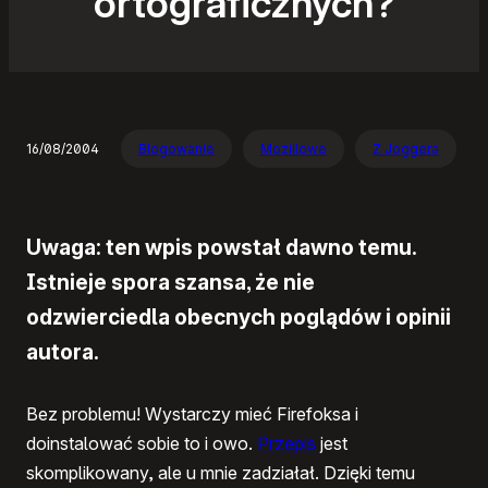
ortograficznych?
16/08/2004
Blogowanie
Mozillowe
Z Joggera
Uwaga: ten wpis powstał dawno temu.
Istnieje spora szansa, że nie
odzwierciedla obecnych poglądów i opinii
autora.
Bez problemu! Wystarczy mieć Firefoksa i
doinstalować sobie to i owo.
Przepis
jest
skomplikowany, ale u mnie zadziałał. Dzięki temu