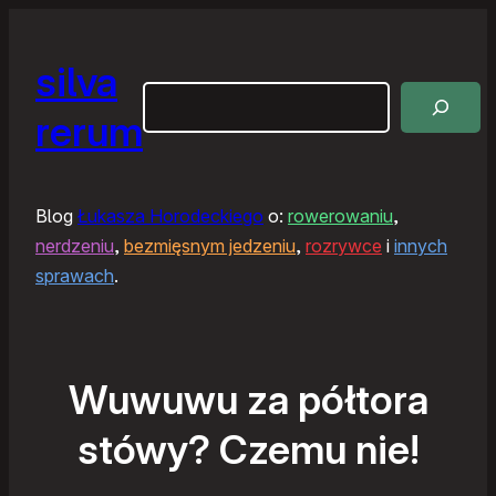
silva
Szukaj
rerum
Blog
Łukasza Horodeckiego
o:
rowerowaniu
,
nerdzeniu
,
bezmięsnym jedzeniu
,
rozrywce
i
innych
sprawach
.
Wuwuwu za półtora
stówy? Czemu nie!