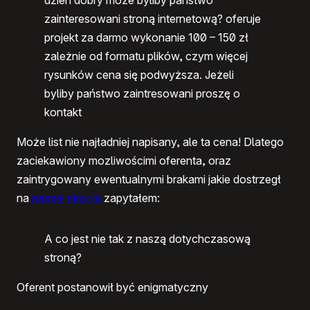
dzien dobry moze byliby państwo
zainteresowani stroną internetową? oferuje
projekt za darmo wykonanie 100 – 150 zł
zależnie od formatu plików, czym więcej
rysunków cena się podwyższa. Jeżeli
byliby państwo zaintresowani proszę o
kontakt
Może list nie najładniej napisany, ale ta cena! Dlatego
zaciekawiony mozliwościmi oferenta, oraz
zaintrygowany ewentualnymi brakami jakie dostrzegł
na
naszej stronie
zapytałem:
A co jest nie tak z naszą dotychczasową
stroną?
Oferent postanowił być enigmatyczny