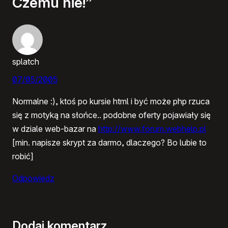
Czemu nie!”
splatch
07/05/2005
Normalne :), ktoś po kursie html i być może php rzuca
się z motyką na słońce.. podobne oferty pojawiały się
w dziale web-bazar na
http://www.forum.webhelp.pl
[min. napisze skrypt za darmo, dlaczego? Bo lubie to
robić]
Odpowiedz
Dodaj komentarz