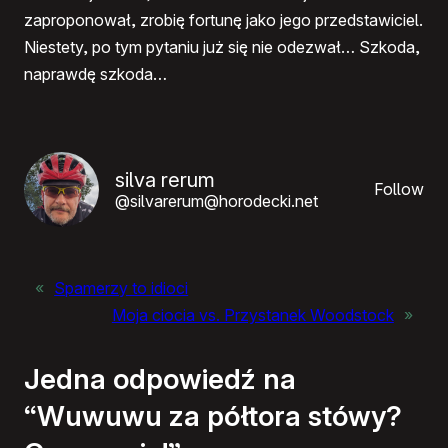
zaproponował, zrobię fortunę jako jego przedstawiciel.
Niestety, po tym pytaniu już się nie odezwał… Szkoda,
naprawdę szkoda…
silva rerum
Follow
@silvarerum@horodecki.net
«
Spamerzy to idioci
Moja ciocia vs. Przystanek Woodstock
»
Jedna odpowiedź na
“Wuwuwu za półtora stówy?