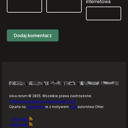
internetowa
silva rerum © 2025. Wszelkie prawa zastrzeżone.
Polityka prywatności, ciastka i takie tam
.
Oparte na
WordPress
ie z motywem
Raft
autorstwa Otter.
Kanał RSS
Kanał Atom