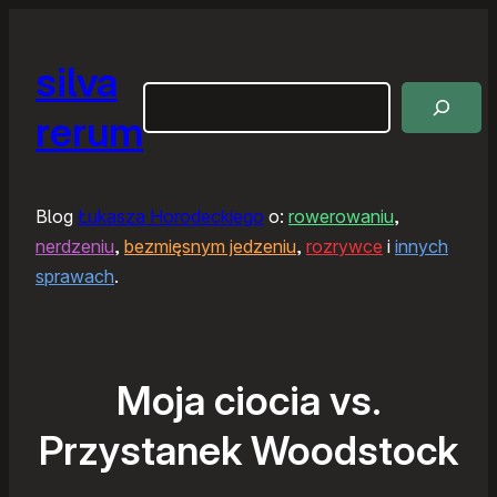
silva
Szukaj
rerum
Blog
Łukasza Horodeckiego
o:
rowerowaniu
,
nerdzeniu
,
bezmięsnym jedzeniu
,
rozrywce
i
innych
sprawach
.
Moja ciocia vs.
Przystanek Woodstock