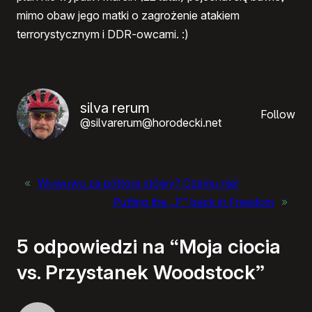
mimo obaw jego matki o zagrożenie atakiem
terrorystycznym i
DDR
-owcami. :)
silva rerum
Follow
@silvarerum@horodecki.net
«
Wuwuwu za półtora stówy? Czemu nie!
Putting the „F” back in Freedom
»
5 odpowiedzi na “Moja ciocia
vs. Przystanek Woodstock”