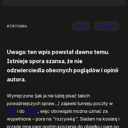
07/07/2004
Praca
Z Joggera
Uwaga: ten wpis powstał dawno temu.
Istnieje spora szansa, że nie
odzwierciedla obecnych poglądów i opinii
autora.
Wymęczone (jak ja nie lubię pisać takich
poważniejszych spraw…) zajawki turnieju poczły w
Sieć
i do
Prasy
, więc obowiązki można uznać za
wypełnione – pora na
“rozrywkę”
. Siadam na kosiarę i
przede mną parę godzin koszenia do obiadku i parę po