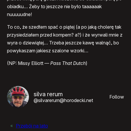
obiadku… Żeby to jeszcze nie było taaaaaak
nuuuuudne!
To co, że szedłem spać o piątej (a po jaką cholerę tak
przysiedziałem przed kompem? a?) i że wyrwali mnie z
wyra o dziewiątej… Trzeba jeszcze kawę walnąć, bo
powykaszam jakiesz szalone wzorki…
(NP: Missy Elliott —
Pass That Dutch
)
silva rerum
Follow
@silvarerum@horodecki.net
«
Przebój na lato