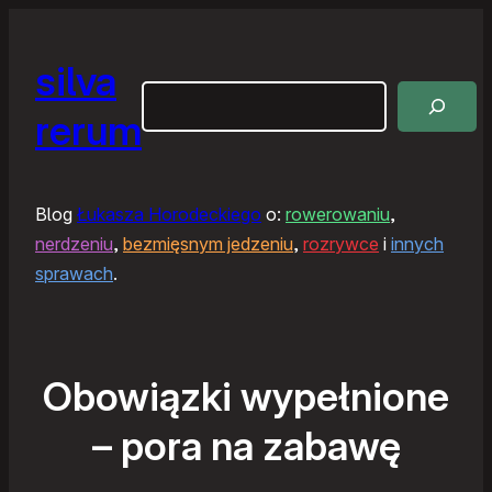
silva
Szukaj
rerum
Blog
Łukasza Horodeckiego
o:
rowerowaniu
,
nerdzeniu
,
bezmięsnym jedzeniu
,
rozrywce
i
innych
sprawach
.
Obowiązki wypełnione
– pora na zabawę