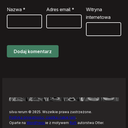
Nazwa
*
Adres email
*
Witryna
internetowa
silva rerum © 2025. Wszelkie prawa zastrzeżone.
Polityka prywatności, ciastka i takie tam
.
Oparte na
WordPress
ie z motywem
Raft
autorstwa Otter.