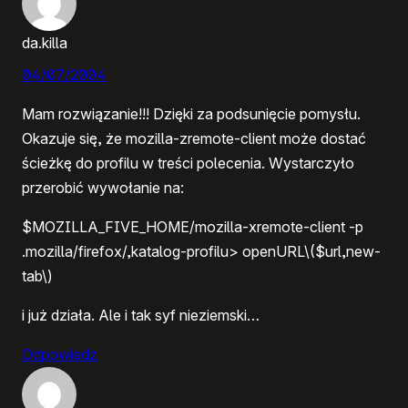
da.killa
04/07/2004
Mam rozwiązanie!!! Dzięki za podsunięcie pomysłu.
Okazuje się, że mozilla-zremote-client może dostać
ścieżkę do profilu w treści polecenia. Wystarczyło
przerobić wywołanie na:
$MOZILLA_FIVE_HOME/mozilla-xremote-client -p
.mozilla/firefox/,katalog-profilu> openURL\($url,new-
tab\)
i już działa. Ale i tak syf nieziemski…
Odpowiedz