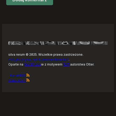
silva rerum © 2025. Wszelkie prawa zastrzeżone.
Polityka prywatności, ciastka i takie tam
.
Oparte na
WordPress
ie z motywem
Raft
autorstwa Otter.
Kanał RSS
Kanał Atom