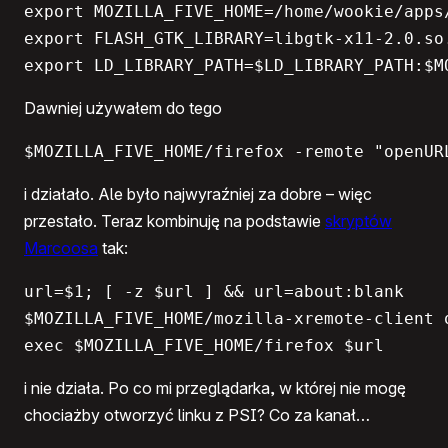
export MOZILLA_FIVE_HOME=/home/wookie/apps/
export FLASH_GTK_LIBRARY=libgtk-x11-2.0.so.
export LD_LIBRARY_PATH=$LD_LIBRARY_PATH:$M
Dawniej używałem do tego
$MOZILLA_FIVE_HOME/firefox -remote "openUR
i działało. Ale było najwyraźniej za dobre – więc
przestało. Teraz kombinuję na podstawie
skryptów
Marcoosa
tak:
url=$1; [ -z $url ] && url=about:blank

$MOZILLA_FIVE_HOME/mozilla-xremote-client 
exec $MOZILLA_FIVE_HOME/firefox $url
i nie działa. Po co mi przeglądarka, w której nie mogę
chociażby otworzyć linku z PSI? Co za kanał…