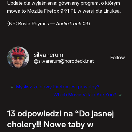
Update dla wyjaśnienia: gówniany program, o którym
mowa to Mozilla Firefox 0.9.1 PL w wersji dla Linuksa.
(NP: Busta Rhymes —
AudioTrack 03
)
silva rerum
Follow
@silvarerum@horodecki.net
«
Myślisz że nowy Firefox jest powolny?
Which Movie Villain Are You?
»
13 odpowiedzi na “Do jasnej
cholery!!! Nowe taby w