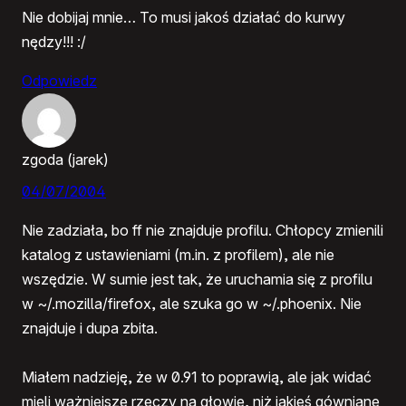
Nie dobijaj mnie… To musi jakoś działać do kurwy
nędzy!!! :/
Odpowiedz
zgoda (jarek)
04/07/2004
Nie zadziała, bo ff nie znajduje profilu. Chłopcy zmienili
katalog z ustawieniami (m.in. z profilem), ale nie
wszędzie. W sumie jest tak, że uruchamia się z profilu
w ~/.mozilla/firefox, ale szuka go w ~/.phoenix. Nie
znajduje i dupa zbita.
Miałem nadzieję, że w 0.91 to poprawią, ale jak widać
mieli ważniejsze rzeczy na głowie, niż jakieś gówniane