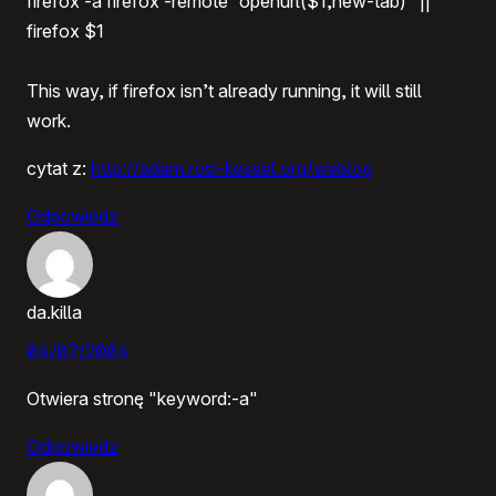
firefox -a firefox -remote “openurl($1,new-tab)” ||
firefox $1
This way, if firefox isn’t already running, it will still
work.
cytat z:
http://adam.rosi-kessel.org/weblog
Odpowiedz
da.killa
04/07/2004
Otwiera stronę "keyword:-a"
Odpowiedz