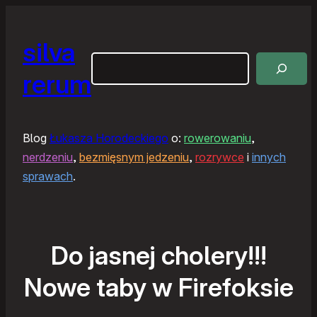
silva
Szukaj
rerum
Blog
Łukasza Horodeckiego
o:
rowerowaniu
,
nerdzeniu
,
bezmięsnym jedzeniu
,
rozrywce
i
innych
sprawach
.
Do jasnej cholery!!!
Nowe taby w Firefoksie