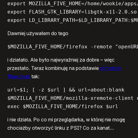
export MOZILLA_FIVE_HOME=/home/wookie/apps/
export FLASH_GTK_LIBRARY=libgtk-x11-2.0.so.
export LD_LIBRARY_PATH=$LD_LIBRARY_PATH:$M
Dawniej używałem do tego
$MOZILLA_FIVE_HOME/firefox -remote "openUR
i działało. Ale było najwyraźniej za dobre – więc
przestało. Teraz kombinuję na podstawie
skryptów
Marcoosa
tak:
url=$1; [ -z $url ] && url=about:blank

$MOZILLA_FIVE_HOME/mozilla-xremote-client 
exec $MOZILLA_FIVE_HOME/firefox $url
i nie działa. Po co mi przeglądarka, w której nie mogę
chociażby otworzyć linku z PSI? Co za kanał…