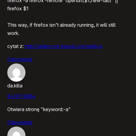
firefox -a firefox -remote “openurl($1,new-tab)” ||
firefox $1
This way, if firefox isn’t already running, it will still
work.
cytat z:
http://adam.rosi-kessel.org/weblog
Odpowiedz
da.killa
04/07/2004
Otwiera stronę "keyword:-a"
Odpowiedz