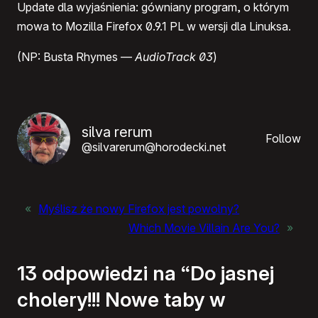
Update dla wyjaśnienia: gówniany program, o którym
mowa to Mozilla Firefox 0.9.1 PL w wersji dla Linuksa.
(NP: Busta Rhymes —
AudioTrack 03
)
silva rerum
Follow
@silvarerum@horodecki.net
«
Myślisz że nowy Firefox jest powolny?
Which Movie Villain Are You?
»
13 odpowiedzi na “Do jasnej
cholery!!! Nowe taby w