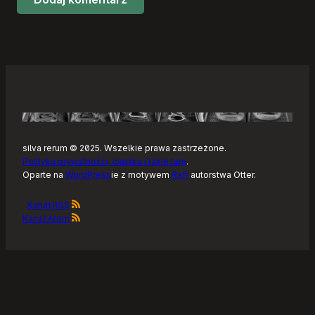
silva rerum © 2025. Wszelkie prawa zastrzeżone.
Polityka prywatności, ciastka i takie tam
.
Oparte na
WordPress
ie z motywem
Raft
autorstwa Otter.
Kanał RSS
Kanał Atom