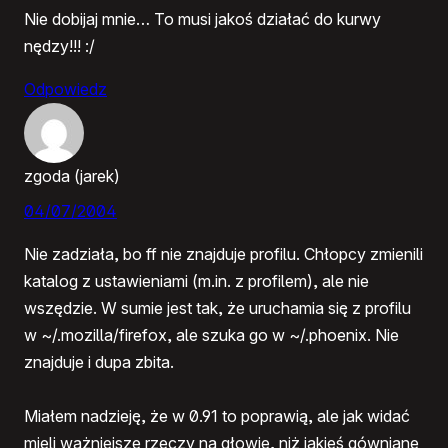
Nie dobijaj mnie… To musi jakoś działać do kurwy
nędzy!!! :/
Odpowiedz
zgoda (jarek)
04/07/2004
Nie zadziała, bo ff nie znajduje profilu. Chłopcy zmienili
katalog z ustawieniami (m.in. z profilem), ale nie
wszędzie. W sumie jest tak, że uruchamia się z profilu
w ~/.mozilla/firefox, ale szuka go w ~/.phoenix. Nie
znajduje i dupa zbita.
Miałem nadzieję, że w 0.91 to poprawią, ale jak widać
mieli ważniejsze rzeczy na głowie, niż jakieś gówniane