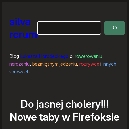
silva
Szukaj
rerum
Blog
Łukasza Horodeckiego
o:
rowerowaniu
,
nerdzeniu
,
bezmięsnym jedzeniu
,
rozrywce
i
innych
sprawach
.
Do jasnej cholery!!!
Nowe taby w Firefoksie