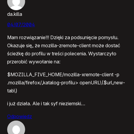
da.killa
04/07/2004
Mam rozwiązanie!!! Dzięki za podsunięcie pomysłu.
Okazuje się, że mozilla-zremote-client może dostać
ścieżkę do profilu w treści polecenia. Wystarczyło
przerobić wywołanie na:
$MOZILLA_FIVE_HOME/mozilla-xremote-client -p
.mozilla/firefox/,katalog-profilu> openURL\($url,new-
tab\)
i już działa. Ale i tak syf nieziemski…
Odpowiedz