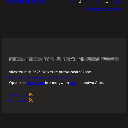
Poprzednia strona
1
2
3
4
5
…
125
i
Następna strona
żółtym
szlaku
Kaszubskiej
Marszruty
silva rerum © 2025. Wszelkie prawa zastrzeżone.
Polityka prywatności, ciastka i takie tam
.
Oparte na
WordPress
ie z motywem
Raft
autorstwa Otter.
Kanał RSS
Kanał Atom