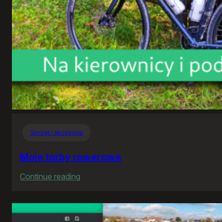
Sprzęt i akcesoria
Moje torby rowerowe
:
Continue reading
Moje
torby
rowerowe