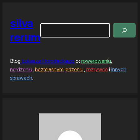
silva
Szukaj
rerum
Blog
Łukasza Horodeckiego
o:
rowerowaniu
,
nerdzeniu
,
bezmięsnym jedzeniu
,
rozrywce
i
innych
sprawach
.