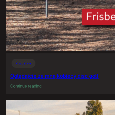
Pozostałe
Oglądajcie ze mną kobiecy disc golf
:
Continue reading
Oglądajcie
ze
mną
kobiecy