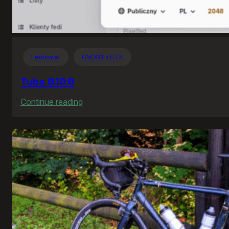
Fediświat
GNOME i GTK
Tuba 0.10.0
:
Continue reading
Tuba
0.10.0