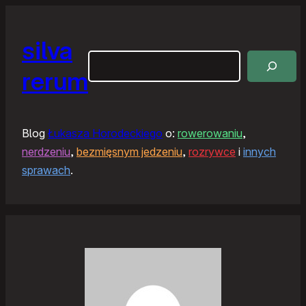
silva
Szukaj
rerum
Blog
Łukasza Horodeckiego
o:
rowerowaniu
,
nerdzeniu
,
bezmięsnym jedzeniu
,
rozrywce
i
innych
sprawach
.