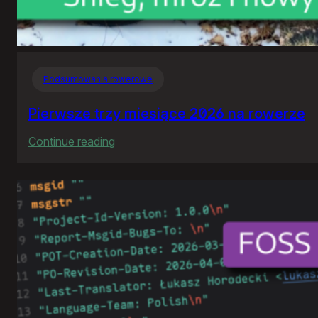
Podsumowania rowerowe
Pierwsze trzy miesiące 2026 na rowerze
:
Continue reading
Pierwsze
trzy
miesiące
2026
na
rowerze