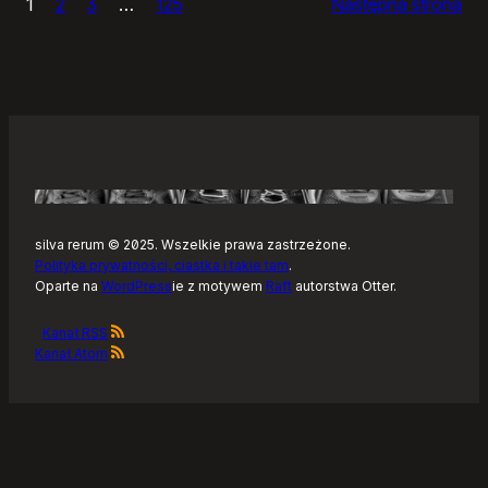
1
2
3
…
125
Następna strona
–
Tonearm,
nowy
klient
Tidala
dla
Linuksa
silva rerum © 2025. Wszelkie prawa zastrzeżone.
Polityka prywatności, ciastka i takie tam
.
Oparte na
WordPress
ie z motywem
Raft
autorstwa Otter.
Kanał RSS
Kanał Atom