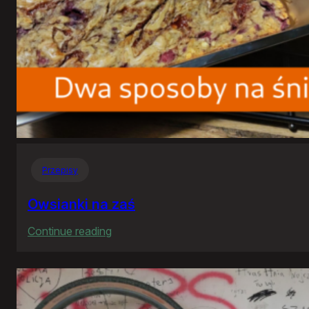
Przepisy
Owsianki na zaś
:
Continue reading
Owsianki
na
zaś