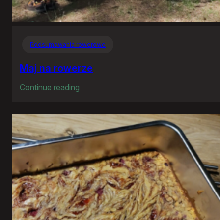
Podsumowania rowerowe
Maj na rowerze
:
Continue reading
Maj
na
rowerze