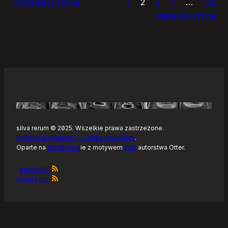
Poprzednia strona
1
2
3
4
…
125
Noteckie:
Następna strona
co
dalej?
silva rerum © 2025. Wszelkie prawa zastrzeżone.
Polityka prywatności, ciastka i takie tam
.
Oparte na
WordPress
ie z motywem
Raft
autorstwa Otter.
Kanał RSS
Kanał Atom