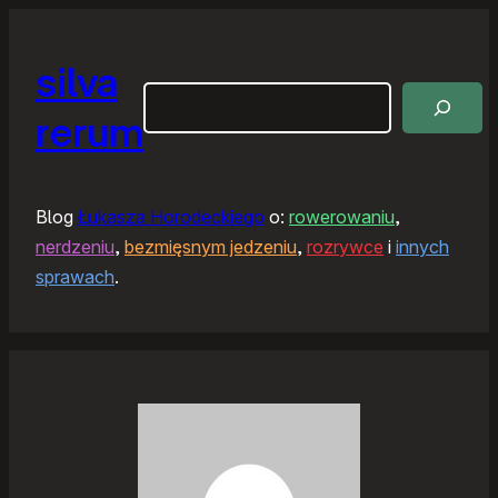
silva
Szukaj
rerum
Blog
Łukasza Horodeckiego
o:
rowerowaniu
,
nerdzeniu
,
bezmięsnym jedzeniu
,
rozrywce
i
innych
sprawach
.