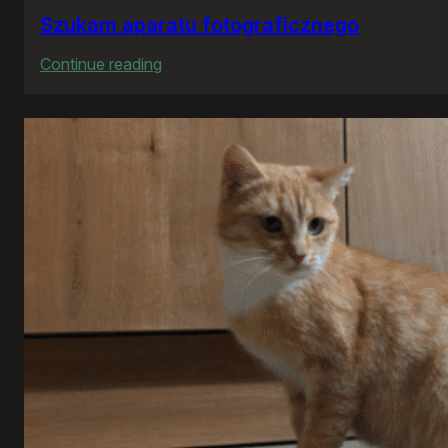
Szukam aparatu fotograficznego
:
Continue reading
Szukam
aparatu
fotograficznego