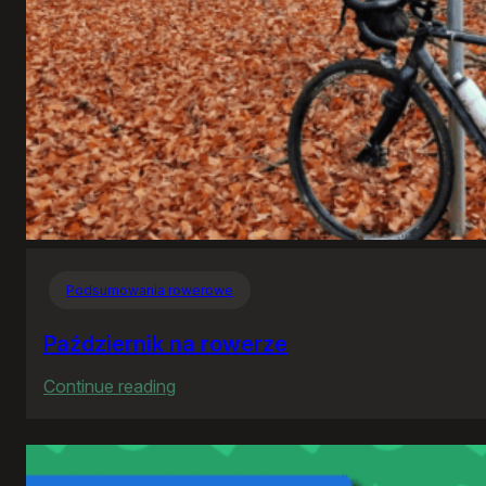
Podsumowania rowerowe
Październik na rowerze
:
Continue reading
Październik
na
rowerze