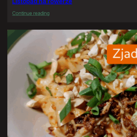
Listopad na rowerze
:
Continue reading
Listopad
na
rowerze