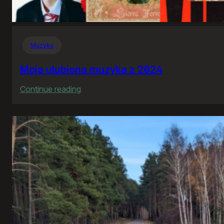
Muzyka
Moja ulubiona muzyka z 2024
:
Continue reading
Moja
ulubiona
muzyka
z
2024