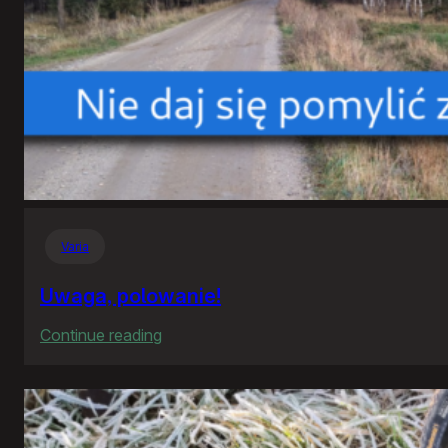
Varia
Uwaga, polowanie!
:
Continue reading
Uwaga,
polowanie!