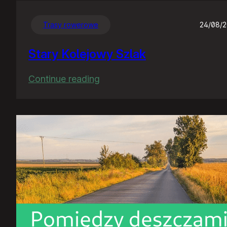
Trasy rowerowe
24/08/
Stary Kolejowy Szlak
:
Continue reading
Stary
Kolejowy
Szlak