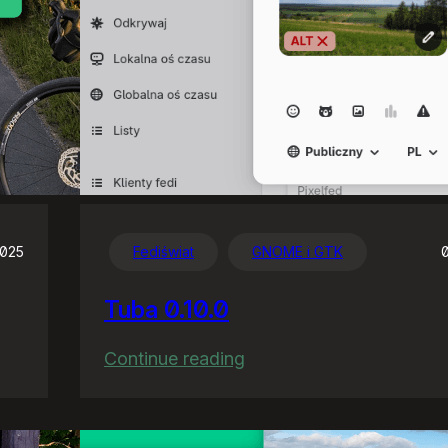
2025
Fediświat
GNOME i GTK
Tuba 0.10.0
:
Continue reading
Tuba
0.10.0