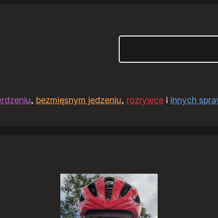
Szukaj
erdzeniu
,
bezmięsnym jedzeniu
,
rozrywce
i
innych spr