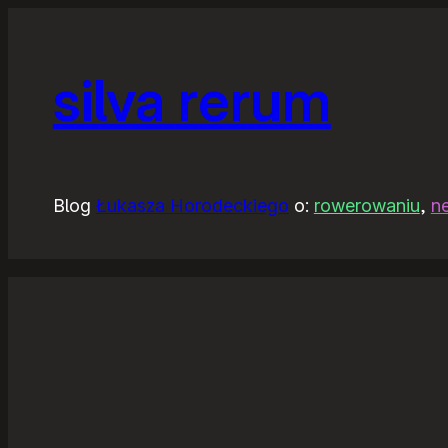
silva rerum
Blog
Łukasza Horodeckiego
o:
rowerowaniu
,
n