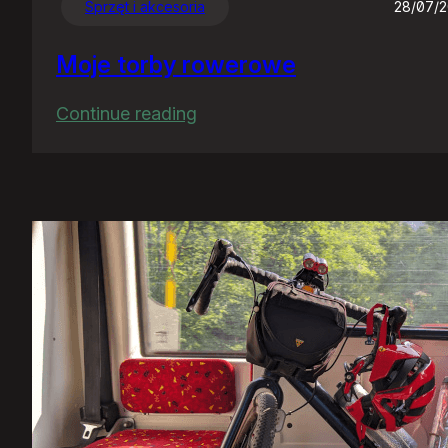
Sprzęt i akcesoria
28/07/
Moje torby rowerowe
:
Continue reading
Moje
torby
rowerowe