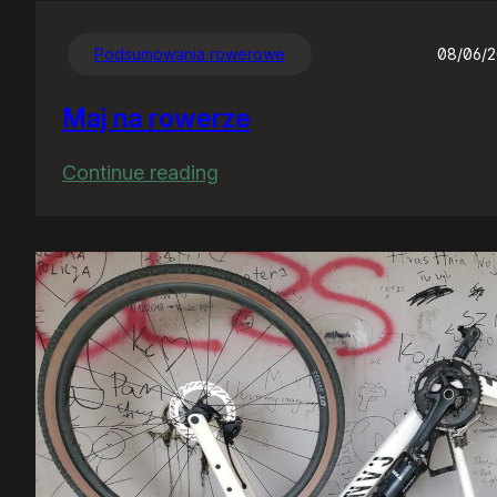
Podsumowania rowerowe
08/06/
Maj na rowerze
:
Continue reading
Maj
na
rowerze