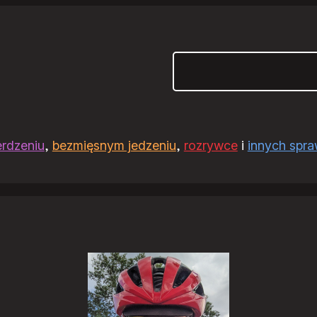
Szukaj
erdzeniu
,
bezmięsnym jedzeniu
,
rozrywce
i
innych spr