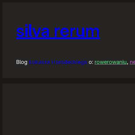
silva rerum
Blog
Łukasza Horodeckiego
o:
rowerowaniu
,
n