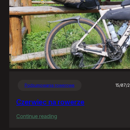
Podsumowania rowerowe
15/07/
Czerwiec na rowerze
:
Continue reading
Czerwiec