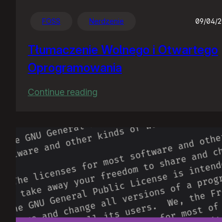
FOSS
Nerdzenie
09/04/
Tłumaczenie Wolnego i Otwartego
Oprogramowania
:
Continue reading
Tłumaczenie
Wolnego
i
Otwartego
Oprogramowania