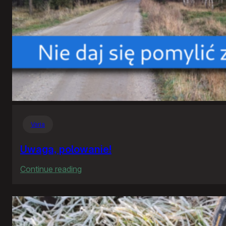
Varia
Uwaga, polowanie!
:
Continue reading
Uwaga,
polowanie!