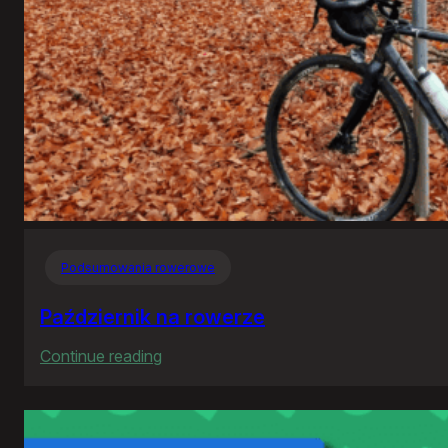
Podsumowania rowerowe
Październik na rowerze
:
Continue reading
Październik
na
rowerze