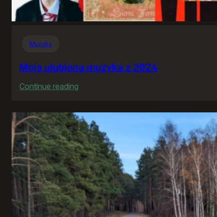
Muzyka
Moja ulubiona muzyka z 2024
:
Continue reading
Moja
ulubiona
muzyka
z
2024