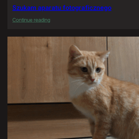
Szukam aparatu fotograficznego
:
Continue reading
Szukam
aparatu
fotograficznego