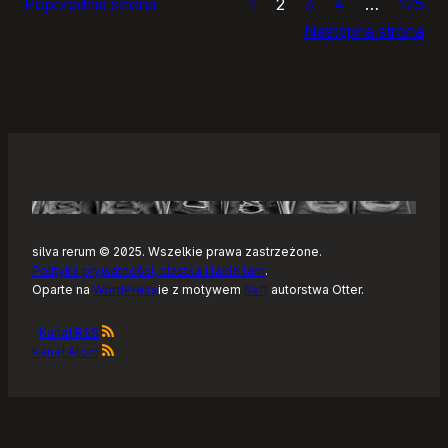
Poprzednia strona
1
2
3
4
…
125
Noteckie:
Następna strona
co
dalej?
silva rerum © 2025. Wszelkie prawa zastrzeżone.
Polityka prywatności, ciastka i takie tam
.
Oparte na
WordPress
ie z motywem
Raft
autorstwa Otter.
Kanał RSS
Kanał Atom