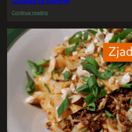
Listopad na rowerze
:
Continue reading
Listopad
na
rowerze