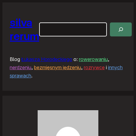
silva
Szukaj
rerum
Blog
Łukasza Horodeckiego
o:
rowerowaniu
,
nerdzeniu
,
bezmięsnym jedzeniu
,
rozrywce
i
innych
sprawach
.