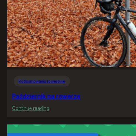
Podsumowania rowerowe
Październik na rowerze
:
Continue reading
Październik
na
rowerze