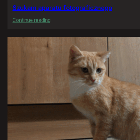
Szukam aparatu fotograficznego
:
Continue reading
Szukam
aparatu
fotograficznego