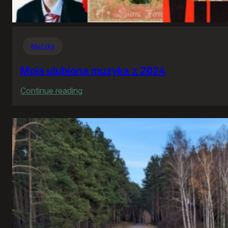
Muzyka
Moja ulubiona muzyka z 2024
:
Continue reading
Moja
ulubiona
muzyka
z
2024