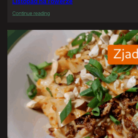
Listopad na rowerze
:
Continue reading
Listopad
na
rowerze