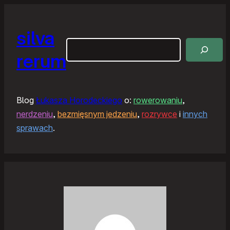
silva
Szukaj
rerum
Blog
Łukasza Horodeckiego
o:
rowerowaniu
,
nerdzeniu
,
bezmięsnym jedzeniu
,
rozrywce
i
innych
sprawach
.