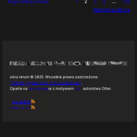
Poprzednia strona
1
2
3
4
…
125
Noteckie:
Następna strona
co
dalej?
silva rerum © 2025. Wszelkie prawa zastrzeżone.
Polityka prywatności, ciastka i takie tam
.
Oparte na
WordPress
ie z motywem
Raft
autorstwa Otter.
Kanał RSS
Kanał Atom