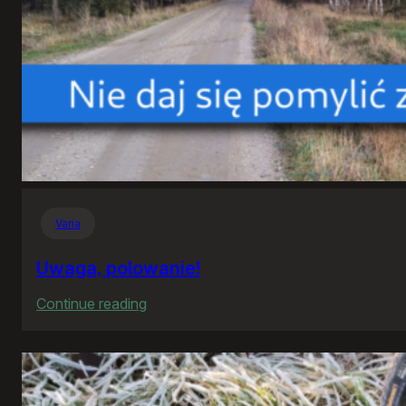
Varia
Uwaga, polowanie!
:
Continue reading
Uwaga,
polowanie!