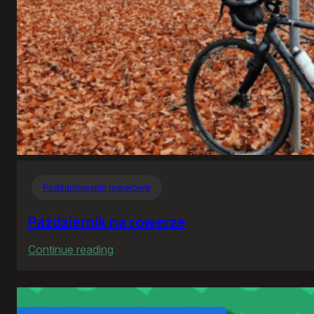
Podsumowania rowerowe
Październik na rowerze
:
Continue reading
Październik
na
rowerze