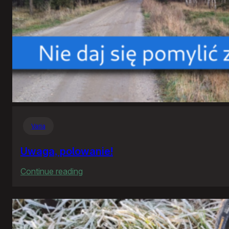
Varia
Uwaga, polowanie!
:
Continue reading
Uwaga,
polowanie!