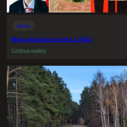
Muzyka
Moja ulubiona muzyka z 2024
:
Continue reading
Moja
ulubiona
muzyka
z
2024