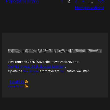
Poprzednia strona
1
2
3
4
…
125
Noteckie:
Następna strona
co
dalej?
silva rerum © 2025. Wszelkie prawa zastrzeżone.
Polityka prywatności, ciastka i takie tam
.
Oparte na
WordPress
ie z motywem
Raft
autorstwa Otter.
Kanał RSS
Kanał Atom