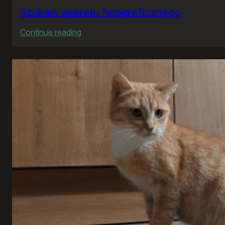
Szukam aparatu fotograficznego
:
Continue reading
Szukam
aparatu
fotograficznego