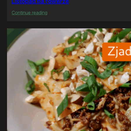
Listopad na rowerze
:
Continue reading
Listopad
na
rowerze