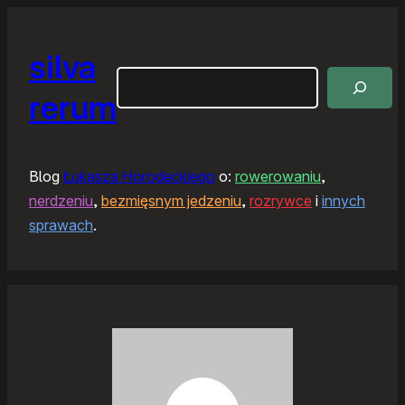
silva
Szukaj
rerum
Blog
Łukasza Horodeckiego
o:
rowerowaniu
,
nerdzeniu
,
bezmięsnym jedzeniu
,
rozrywce
i
innych
sprawach
.