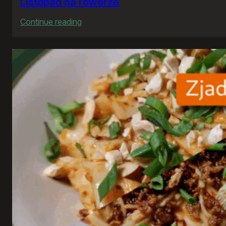
Listopad na rowerze
:
Continue reading
Listopad
na
rowerze