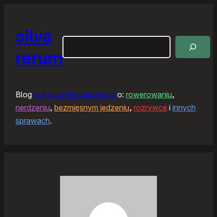
silva
Szukaj
rerum
Blog
Łukasza Horodeckiego
o:
rowerowaniu
,
nerdzeniu
,
bezmięsnym jedzeniu
,
rozrywce
i
innych
sprawach
.