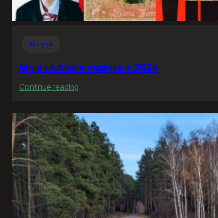
Muzyka
Moja ulubiona muzyka z 2024
:
Continue reading
Moja
ulubiona
muzyka
z
2024