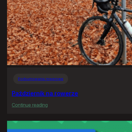
Podsumowania rowerowe
Październik na rowerze
:
Continue reading
Październik
na
rowerze