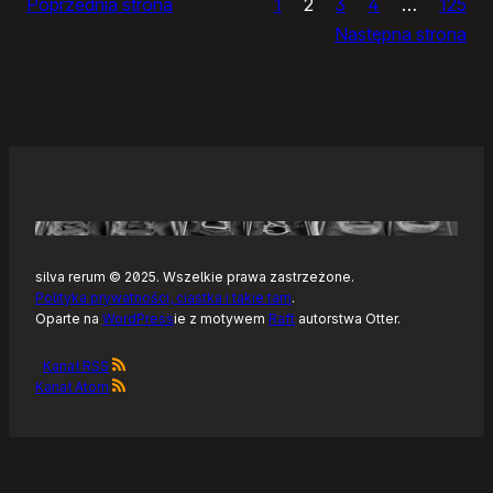
Poprzednia strona
1
2
3
4
…
125
Noteckie:
Następna strona
co
dalej?
silva rerum © 2025. Wszelkie prawa zastrzeżone.
Polityka prywatności, ciastka i takie tam
.
Oparte na
WordPress
ie z motywem
Raft
autorstwa Otter.
Kanał RSS
Kanał Atom