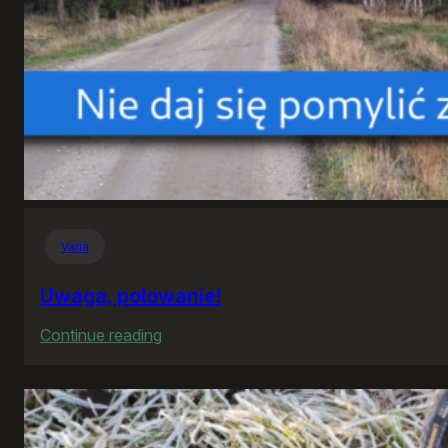
Varia
Uwaga, polowanie!
:
Continue reading
Uwaga,
polowanie!