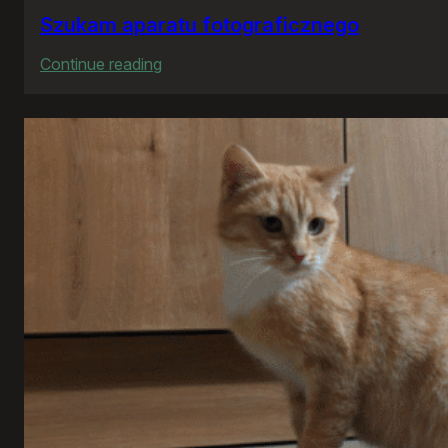
Szukam aparatu fotograficznego
:
Continue reading
Szukam
aparatu
fotograficznego