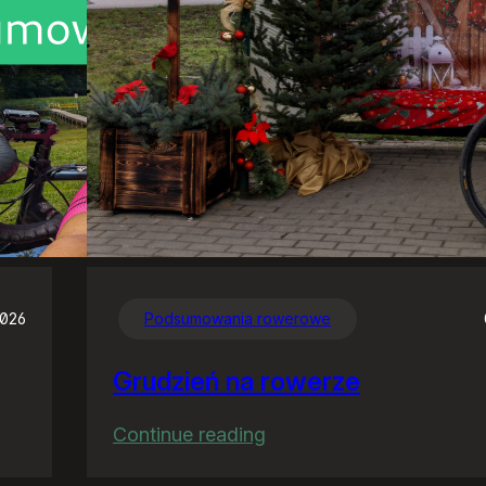
2026
Podsumowania rowerowe
Grudzień na rowerze
:
Continue reading
Grudzień