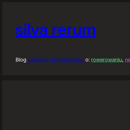
silva rerum
Blog
Łukasza Horodeckiego
o:
rowerowaniu
,
n