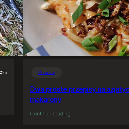
2025
Przepisy
Dwa proste przepisy na azjaty
makarony
:
Continue reading
Dwa