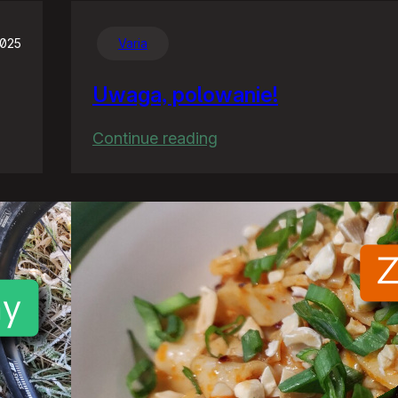
2025
Varia
Uwaga, polowanie!
:
Continue reading
Uwaga,
polowanie!