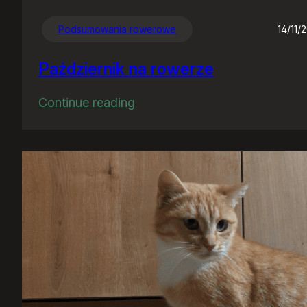
Podsumowania rowerowe
14/11/
Październik na rowerze
:
Continue reading
Październik
na
rowerze