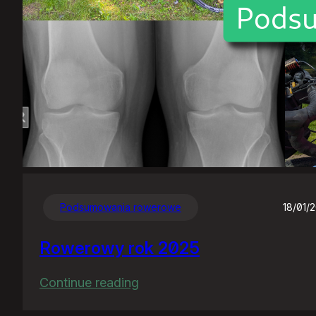
Podsumowania rowerowe
18/01/
Rowerowy rok 2025
:
Continue reading
Rowerowy