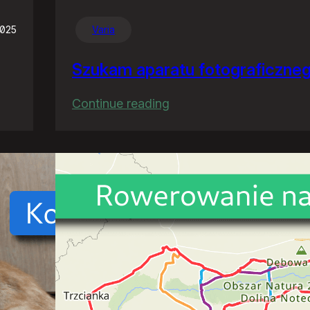
2025
Varia
Szukam aparatu fotograficzne
:
Continue reading
Szukam
aparatu
fotograficznego