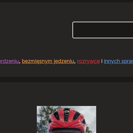
Szukaj
erdzeniu
,
bezmięsnym jedzeniu
,
rozrywce
i
innych spr