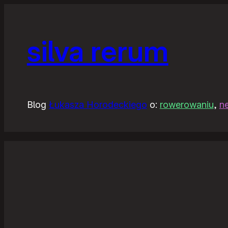
silva rerum
Blog
Łukasza Horodeckiego
o:
rowerowaniu
,
n