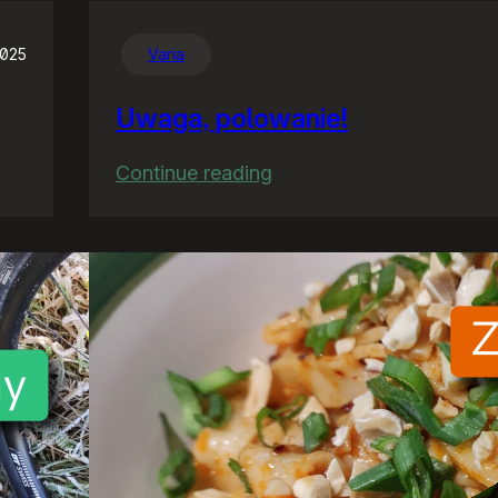
2025
Varia
Uwaga, polowanie!
:
Continue reading
Uwaga,
polowanie!