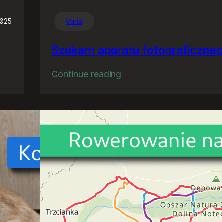
2025
Varia
Szukam aparatu fotograficzne
:
Continue reading
Szukam
aparatu
fotograficznego