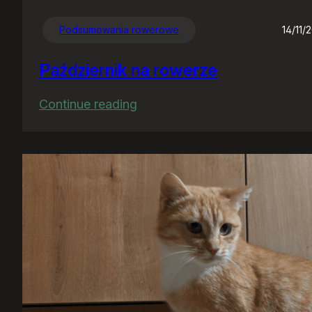
Podsumowania rowerowe
14/11/
Październik na rowerze
:
Continue reading
Październik
na
rowerze