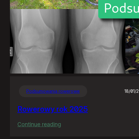
Podsumowania rowerowe
18/01/
Rowerowy rok 2025
:
Continue reading
Rowerowy