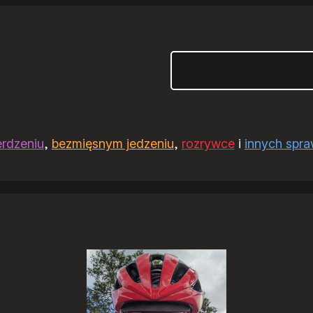
Szukaj
erdzeniu
,
bezmięsnym jedzeniu
,
rozrywce
i
innych spr