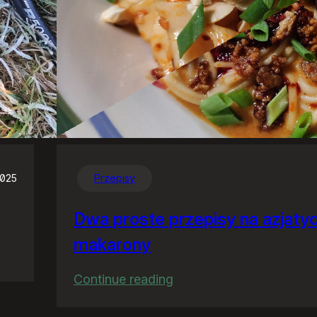
2025
Przepisy
Dwa proste przepisy na azjaty
makarony
:
Continue reading
Dwa