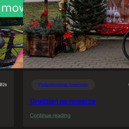
2026
Podsumowania rowerowe
Grudzień na rowerze
:
Continue reading
Grudzień