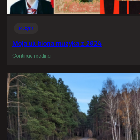
Muzyka
Moja ulubiona muzyka z 2024
:
Continue reading
Moja
ulubiona
muzyka
z
2024