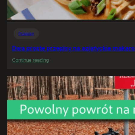
Przepisy
Dwa proste przepisy na azjatyckie makar
:
Continue reading
Dwa
proste
przepisy
na
azjatyckie
makarony