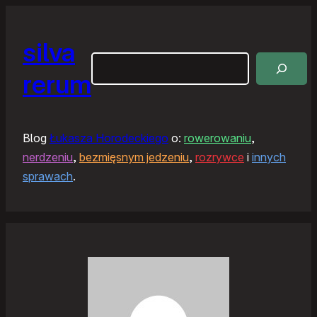
silva
Szukaj
rerum
Blog
Łukasza Horodeckiego
o:
rowerowaniu
,
nerdzeniu
,
bezmięsnym jedzeniu
,
rozrywce
i
innych
sprawach
.