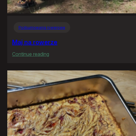
Podsumowania rowerowe
Maj na rowerze
:
Continue reading
Maj
na
rowerze