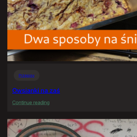
Przepisy
Owsianki na zaś
:
Continue reading
Owsianki
na
zaś