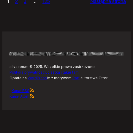
1
2
3
…
125
Następna strona
–
Tonearm,
nowy
klient
Tidala
dla
Linuksa
silva rerum © 2025. Wszelkie prawa zastrzeżone.
Polityka prywatności, ciastka i takie tam
.
Oparte na
WordPress
ie z motywem
Raft
autorstwa Otter.
Kanał RSS
Kanał Atom