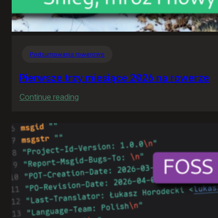
Podsumowania rowerowe
Pierwsze trzy miesiące 2026 na rowerze
:
Continue reading
Pierwsze
trzy
miesiące
2026
na
rowerze