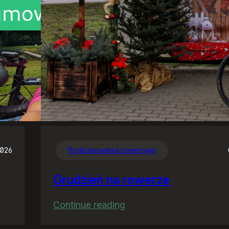
2026
Podsumowania rowerowe
Grudzień na rowerze
:
Continue reading
Grudzień