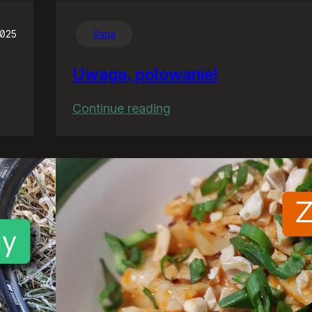
2025
Varia
Uwaga, polowanie!
:
Continue reading
Uwaga,
polowanie!