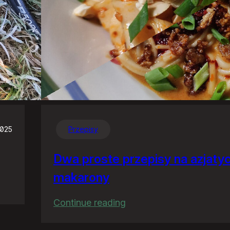
2025
Przepisy
Dwa proste przepisy na azjaty
makarony
:
Continue reading
Dwa