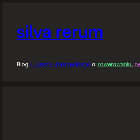
silva rerum
Blog
Łukasza Horodeckiego
o:
rowerowaniu
,
n