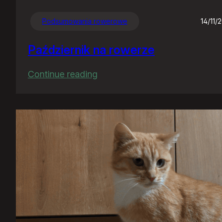
Podsumowania rowerowe
14/11/
Październik na rowerze
:
Continue reading
Październik
na
rowerze