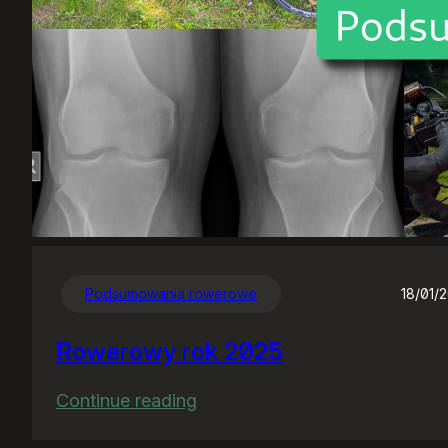
Podsumowania rowerowe
18/01/
Rowerowy rok 2025
:
Continue reading
Rowerowy