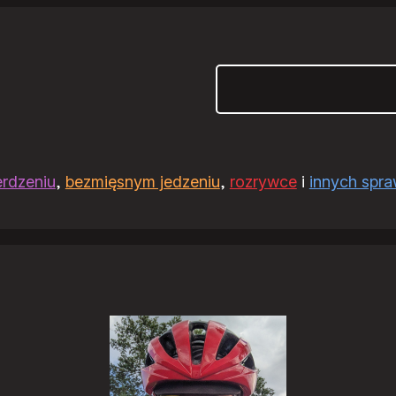
Szukaj
erdzeniu
,
bezmięsnym jedzeniu
,
rozrywce
i
innych spr