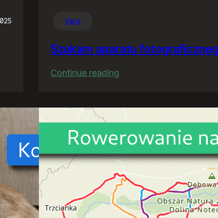
2025
Varia
Szukam aparatu fotograficzne
:
Continue reading
Szukam
aparatu
fotograficznego