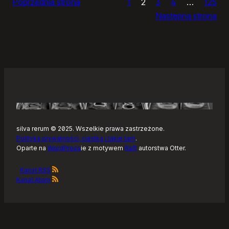
Poprzednia strona
1
2
3
4
…
125
Noteckie:
Następna strona
co
dalej?
silva rerum © 2025. Wszelkie prawa zastrzeżone.
Polityka prywatności, ciastka i takie tam
.
Oparte na
WordPress
ie z motywem
Raft
autorstwa Otter.
Kanał RSS
Kanał Atom