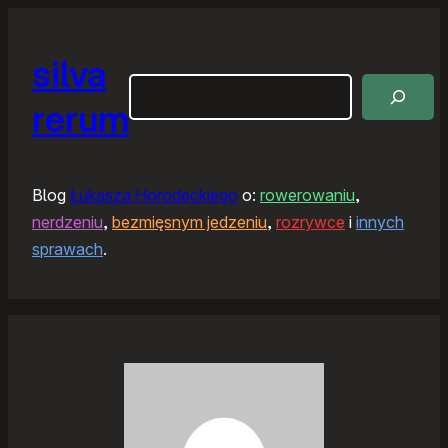
silva
Szukaj
rerum
Blog
Łukasza Horodeckiego
o:
rowerowaniu
,
nerdzeniu
,
bezmięsnym jedzeniu
,
rozrywce
i
innych
sprawach
.