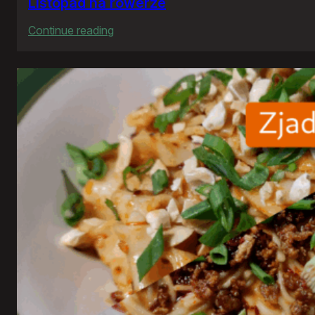
Listopad na rowerze
:
Continue reading
Listopad
na
rowerze