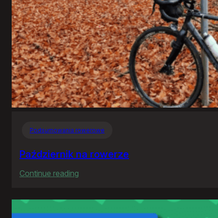
Podsumowania rowerowe
Październik na rowerze
:
Continue reading
Październik
na
rowerze