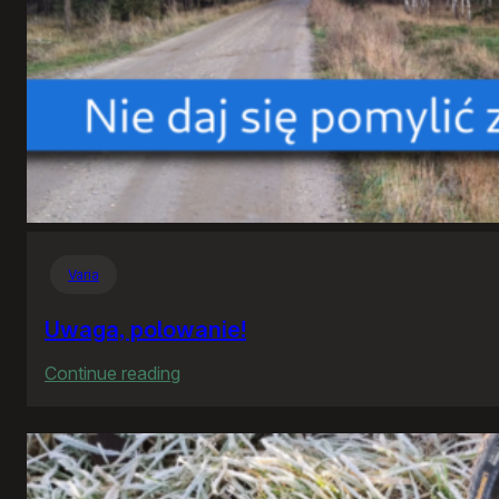
Varia
Uwaga, polowanie!
:
Continue reading
Uwaga,
polowanie!