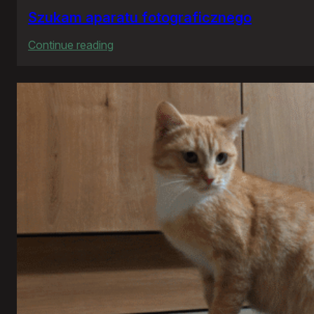
Szukam aparatu fotograficznego
:
Continue reading
Szukam
aparatu
fotograficznego