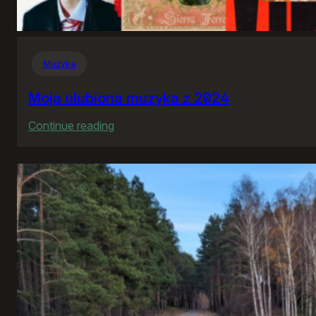
Muzyka
Moja ulubiona muzyka z 2024
:
Continue reading
Moja
ulubiona
muzyka
z
2024