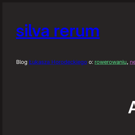
silva rerum
Blog
Łukasza Horodeckiego
o:
rowerowaniu
,
n