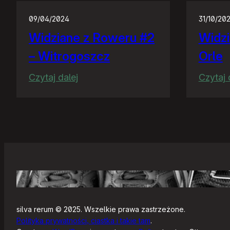
09/04/2024
31/10/20
Widziane z Roweru #2
Widzi
– Witrogoszcz
Orle
:
Czytaj dalej
Czytaj 
Widziane
z
Roweru
#2
–
Witrogoszcz
silva rerum © 2025. Wszelkie prawa zastrzeżone.
Polityka prywatności, ciastka i takie tam
.