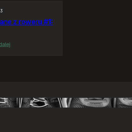
23
ane z roweru #1:
:
dalej
Widziane
z
roweru
#1:
Orle