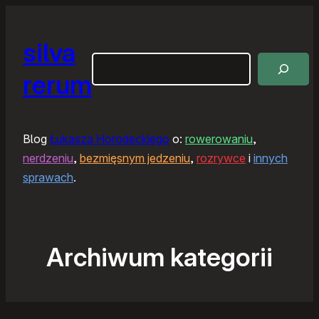
silva
Szukaj
rerum
Blog
Łukasza Horodeckiego
o:
rowerowaniu
,
nerdzeniu
,
bezmięsnym jedzeniu
,
rozrywce
i
innych
sprawach
.
Archiwum kategorii