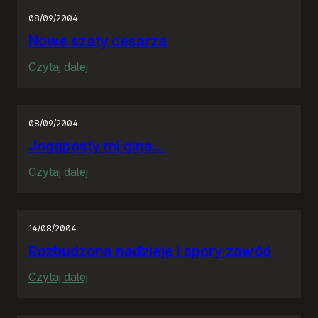
08/09/2004
Nowe szaty cesarza
:
Czytaj dalej
Nowe
szaty
cesarza
08/09/2004
Joggposty mi giną…
:
Czytaj dalej
Joggposty
mi
giną…
14/08/2004
Rozbudzone nadzieje i spory zawód
:
Czytaj dalej
Rozbudzone
nadzieje