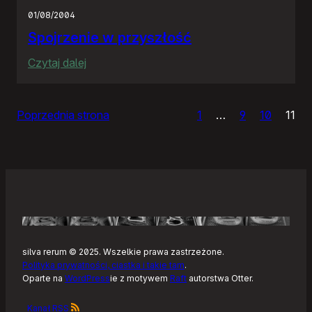
i
01/08/2004
spory
Spojrzenie w przyszłość
zawód
:
Czytaj dalej
Spojrzenie
w
Poprzednia strona
1
…
9
10
11
przyszłość
silva rerum © 2025. Wszelkie prawa zastrzeżone.
Polityka prywatności, ciastka i takie tam
.
Oparte na
WordPress
ie z motywem
Raft
autorstwa Otter.
Kanał RSS