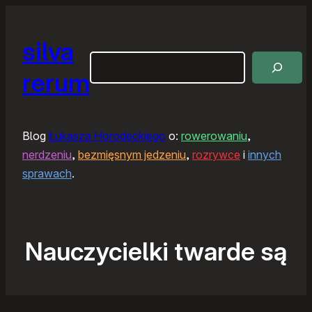
silva
Szukaj
rerum
Blog
Łukasza Horodeckiego
o:
rowerowaniu
,
nerdzeniu
,
bezmięsnym jedzeniu
,
rozrywce
i
innych
sprawach
.
Nauczycielki twarde są