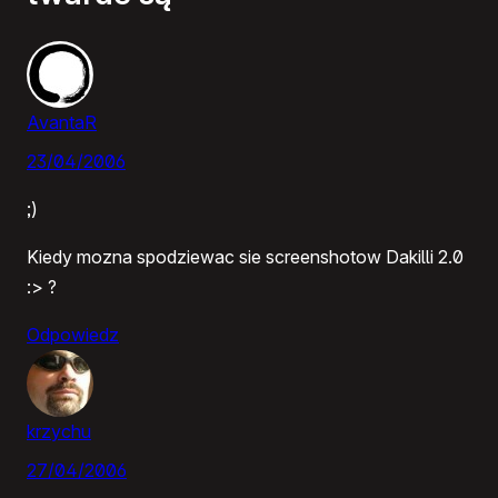
AvantaR
23/04/2006
;)
Kiedy mozna spodziewac sie screenshotow Dakilli 2.0
:> ?
Odpowiedz
krzychu
27/04/2006