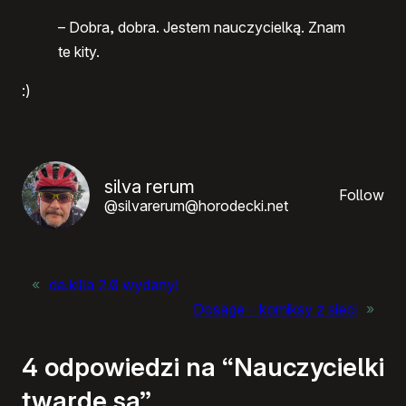
– Dobra, dobra. Jestem nauczycielką. Znam
te kity.
:)
silva rerum
Follow
@silvarerum@horodecki.net
«
da.killa 2.0 wydany!
Dosage – komiksy z sieci
»
4 odpowiedzi na “Nauczycielki
twarde są”