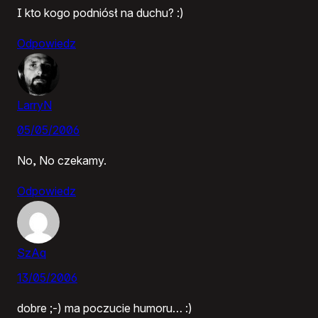
I kto kogo podniósł na duchu? :)
Odpowiedz
LarryN
05/05/2006
No, No czekamy.
Odpowiedz
SzAq
13/05/2006
dobre ;-) ma poczucie humoru… :)