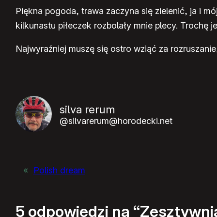
Piękna pogoda, trawa zaczyna się zielenić, ja i m
kilkunastu piłeczek rozbolały mnie plecy. Trochę 
Najwyraźniej muszę się ostro wziąć za rozruszanie
silva rerum
@silvarerum@horodecki.net
«
Polish dream
5 odpowiedzi na “Zesztywn