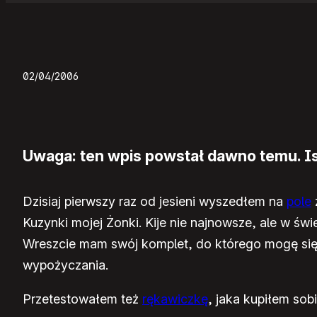
02/04/2006
Uwaga: ten wpis powstał dawno temu. Ist
Dzisiaj pierwszy raz od jesieni wyszedłem na
pole
Kuzynki mojej Żonki. Kije nie najnowsze, ale w św
Wreszcie mam swój komplet, do którego mogę się p
wypożyczania.
Przetestowałem też
rękawiczkę
, jaka kupiłem sob