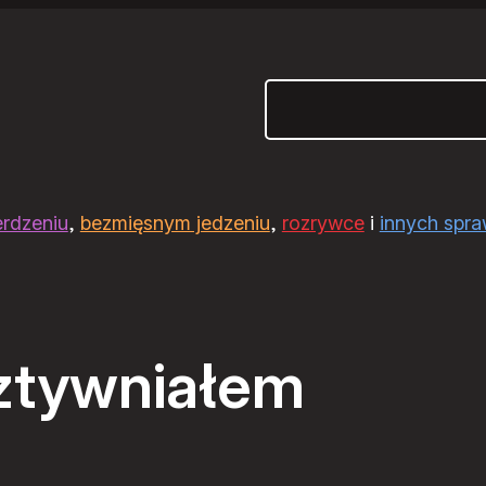
Szukaj
erdzeniu
,
bezmięsnym jedzeniu
,
rozrywce
i
innych spr
ztywniałem