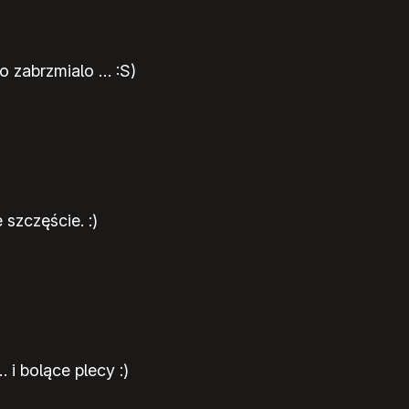
o zabrzmialo … :S)
szczęście. :)
 i bolące plecy :)