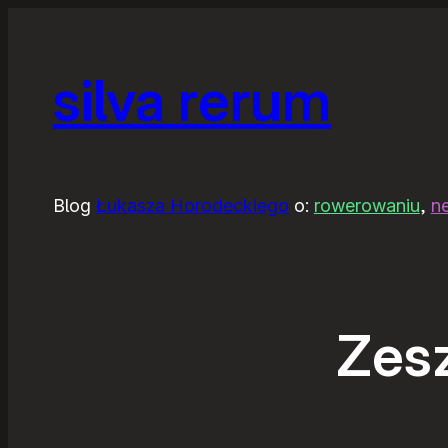
silva rerum
Blog
Łukasza Horodeckiego
o:
rowerowaniu
,
n
Zes