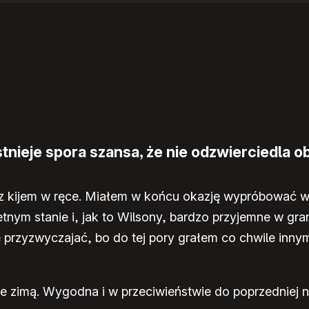
nieje spora szansa, że nie odzwierciedla ob
z kijem w ręce. Miałem w końcu okazję wypróbować w t
ietnym stanie i, jak to Wilsony, bardzo przyjemne w g
rzyzwyczajać, bo do tej pory grałem co chwile innym
ie zimą. Wygodna i w przeciwieństwie do poprzedniej ni