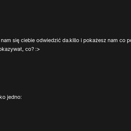
m się ciebie odwiedzić da.killo i pokażesz nam co pot
pokazywał, co? :>
ko jedno: