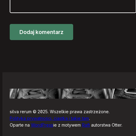
silva rerum © 2025. Wszelkie prawa zastrzeżone.
Polityka prywatności, ciastka i takie tam
.
Oparte na
WordPress
ie z motywem
Raft
autorstwa Otter.