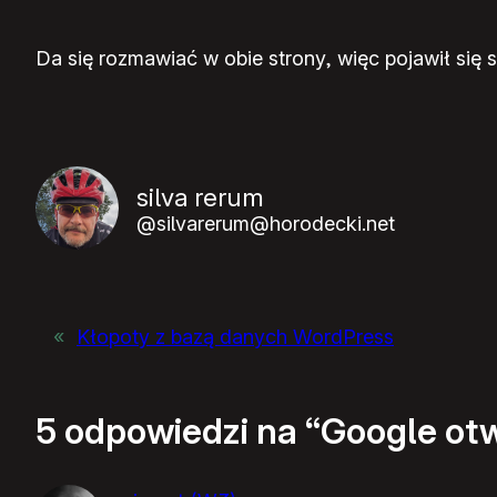
Da się rozmawiać w obie strony, więc pojawił się 
silva rerum
@silvarerum@horodecki.net
«
Kłopoty z bazą danych WordPress
5 odpowiedzi na “Google ot