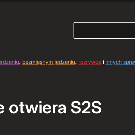
Szukaj
erdzeniu
,
bezmięsnym jedzeniu
,
rozrywce
i
innych spr
e otwiera S2S