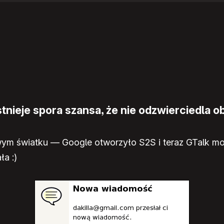
nieje spora szansa, że nie odzwierciedla ob
ym światku — Google otworzyło S2S i teraz GTalk mo
a :)