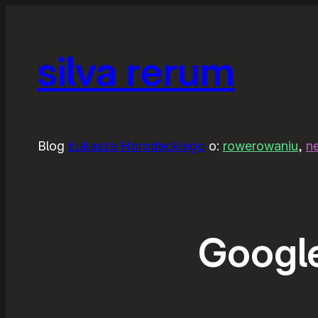
silva rerum
Blog
Łukasza Horodeckiego
o:
rowerowaniu
,
n
Googl