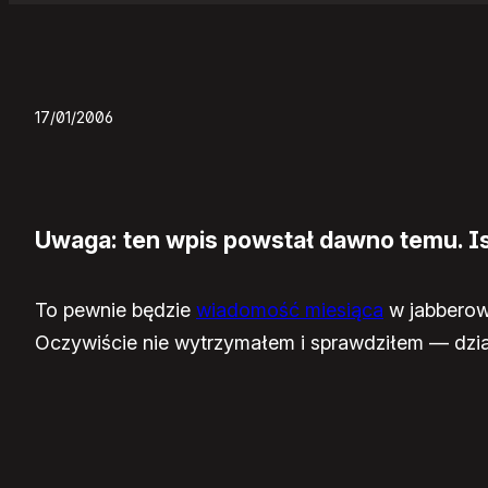
17/01/2006
Uwaga: ten wpis powstał dawno temu. Ist
To pewnie będzie
wiadomość miesiąca
w jabberow
Oczywiście nie wytrzymałem i sprawdziłem — dział