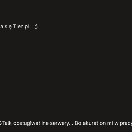
 się Tlen.pl… ;)
GTalk obsługiwał ine serwery… Bo akurat on mi w pracy d