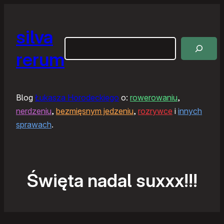
silva
Szukaj
rerum
Blog
Łukasza Horodeckiego
o:
rowerowaniu
,
nerdzeniu
,
bezmięsnym jedzeniu
,
rozrywce
i
innych
sprawach
.
Święta nadal suxxx!!!