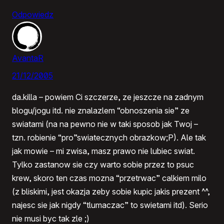
Odpowiedz
AvantaR
21/12/2005
da.killa – powiem Ci szczerze, ze jeszcze na zadnym
blogu/jogu itd. nie znalazlem “obnoszenia sie” ze
swiatami (na na pewno nie w taki sposob jak Twoj –
tzn. robienie “pro”swiatecznych obrazkow;P). Ale tak
jak mowie – mi zwisa, masz prawo nie lubiec swiat.
Tylko zastanow sie czy warto sobie przez to psuc
krew, skoro ten czas mozna “przetrwac” calkiem milo
(z bliskimi, jest okazja zeby sobie kupic jakis prezent ^^,
najesc sie jak nigdy “tlumaczac” to swietami itd). Serio
nie musi byc tak zle ;)