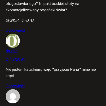
błogosławionego? Impakt boskiej istoty na
skomercjalizowany pogański świat?
BP,NSP. :D :D :D
Odpowiedz
da.killa
21/12/2005
Nie jestem katalikiem, więc “przyjście Pana” mnie nie
kręci.
Odpowiedz