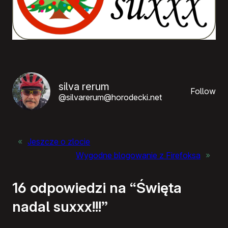
silva rerum
Follow
@silvarerum@horodecki.net
«
Jeszcze o zlocie
Wygodne blogowanie z Firefoksa
»
16 odpowiedzi na “Święta
nadal suxxx!!!”