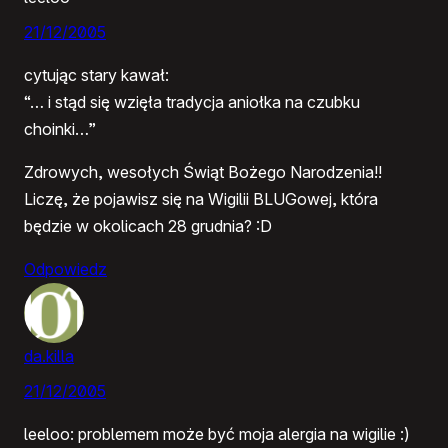
21/12/2005
cytując stary kawał:
“… i stąd się wzięła tradycja aniołka na czubku
choinki…”
Zdrowych, wesołych Świąt Bożego Narodzenia!!
Liczę, że pojawisz się na Wigilii BLUGowej, która
będzie w okolicach 28 grudnia? :D
Odpowiedz
da.killa
21/12/2005
leeloo: problemem może być moja alergia na wigilie :)