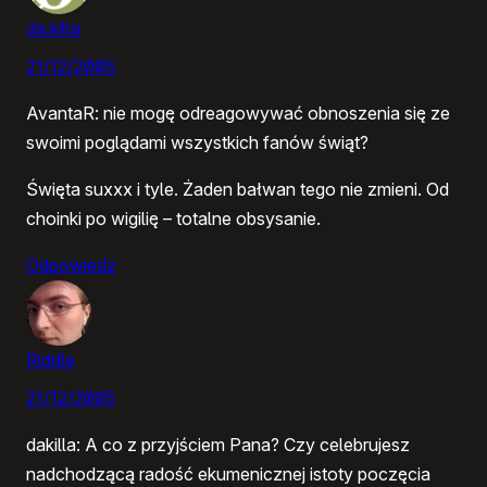
da.killa
21/12/2005
AvantaR: nie mogę odreagowywać obnoszenia się ze
swoimi poglądami wszystkich fanów świąt?
Święta suxxx i tyle. Żaden bałwan tego nie zmieni. Od
choinki po wigilię – totalne obsysanie.
Odpowiedz
Riddle
21/12/2005
dakilla: A co z przyjściem Pana? Czy celebrujesz
nadchodzącą radość ekumenicznej istoty poczęcia