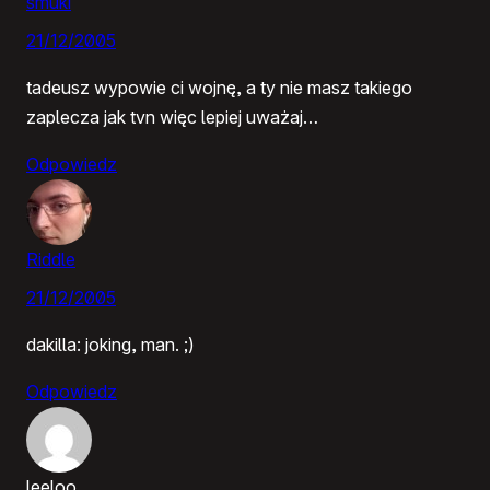
smuki
21/12/2005
tadeusz wypowie ci wojnę, a ty nie masz takiego
zaplecza jak tvn więc lepiej uważaj…
Odpowiedz
Riddle
21/12/2005
dakilla: joking, man. ;)
Odpowiedz
leeloo