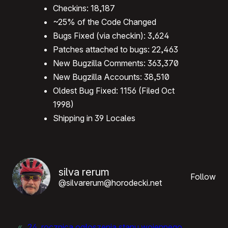
Checkins: 18,187
~25% of the Code Changed
Bugs Fixed (via checkin): 3,624
Patches attached to bugs: 22,463
New Bugzilla Comments: 363,370
New Bugzilla Accounts: 38,510
Oldest Bug Fixed: 1156 (Filed Oct
1998)
Shipping in 39 Locales
silva rerum
Follow
@silvarerum@horodecki.net
«
24. rocznica ogłoszenia stanu wojennego