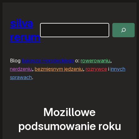
silva
Szukaj
rerum
Blog
Łukasza Horodeckiego
o:
rowerowaniu
,
nerdzeniu
,
bezmięsnym jedzeniu
,
rozrywce
i
innych
sprawach
.
Mozillowe
podsumowanie roku