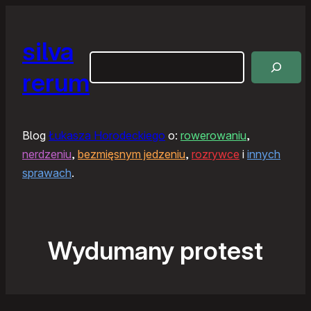
silva
Szukaj
rerum
Blog
Łukasza Horodeckiego
o:
rowerowaniu
,
nerdzeniu
,
bezmięsnym jedzeniu
,
rozrywce
i
innych
sprawach
.
Wydumany protest