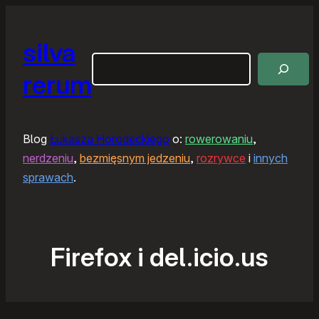
silva
Szukaj
rerum
Blog
Łukasza Horodeckiego
o:
rowerowaniu
,
nerdzeniu
,
bezmięsnym jedzeniu
,
rozrywce
i
innych
sprawach
.
Firefox i del.icio.us