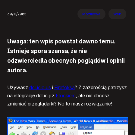
30/11/2005
Mozillowe
Web
Uwaga: ten wpis powstał dawno temu.
Istnieje spora szansa, że nie
odzwierciedla obecnych poglądów i opinii
autora.
Używasz
del.icio.us
i
Firefoksa
? Z zazdrością patrzysz
na integrację del.ic.ji z
Flockiem
, ale nie chcesz
zmieniać przeglądarki? No to masz rozwiązanie!