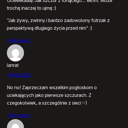
Ucieeekaaaj! Jak szczur z tonącego… ekhm. Może
trochę inaczej to ujmę :)
"Jak żywy, zwinny i bardzo zadowolony futrzak z
perspektywą długiego życia przed nim" :)
Odpowiedz
lanrat
19/10/2005
No no! Zaprzeczam wszelkim pogłoskom o
uciekających jako pierwsze szczurach. Z
czegokolwiek, a szczególnie z sieci :-)
Odpowiedz