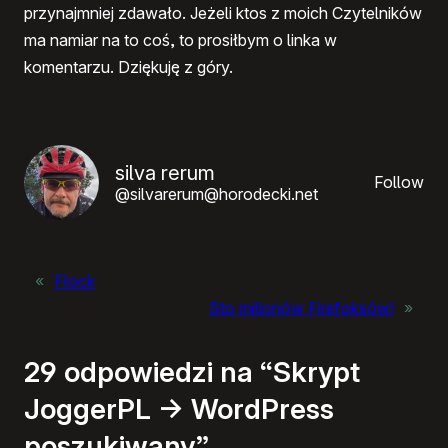
przynajmniej zdawało. Jeżeli ktos z moich Czytelników
ma namiar na to coś, to prosiłbym o linka w
komentarzu. Dziękuję z góry.
silva rerum
Follow
@silvarerum@horodecki.net
«
Flock
Sto milionów Firefoksów!
»
29 odpowiedzi na “Skrypt
JoggerPL -> WordPress
poszukiwany”