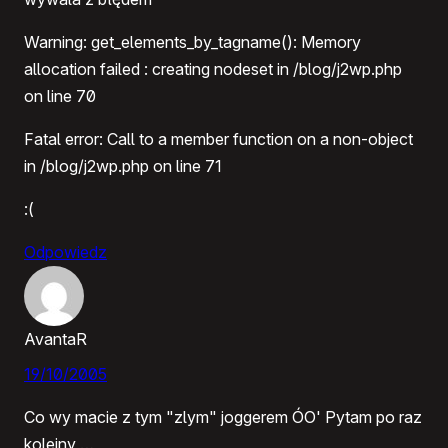
Warning: get_elements_by_tagname(): Memory
allocation failed : creating nodeset in /blog/j2wp.php
on line 70
Fatal error: Call to a member function on a non-object
in /blog/j2wp.php on line 71
:(
Odpowiedz
AvantaR
19/10/2005
Co wy macie z tym "zlym" joggerem ÓO' Pytam po raz
kolejny …