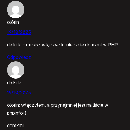
olórin
19/10/2005
da.killa – musisz włączyć koniecznie domxml w PHP…
Odpowiedz
da.killa
19/10/2005
olorin: włączyłem. a przynajmniej jest na liście w
phpinfo().
domxml