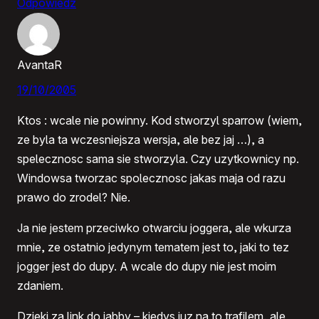
Odpowiedz
AvantaR
19/10/2005
Ktos : wcale nie powinny. Kod stworzyl sparrow (wiem,
ze byla ta wczesniejsza wersja, ale bez jaj …), a
spelecznosc sama sie stworzyla. Czy uzytkownicy np.
Windowsa tworzac spolecznosc jakas maja od razu
prawo do zrodel? Nie.
Ja nie jestem przeciwko otwarciu joggera, ale wkurza
mnie, ze ostatnio jedynym tematem jest to, jaki to tez
jogger jest do dupy. A wcale do dupy nie jest moim
zdaniem.
Dzieki za link do jabby – kiedys juz na to trafilem, ale