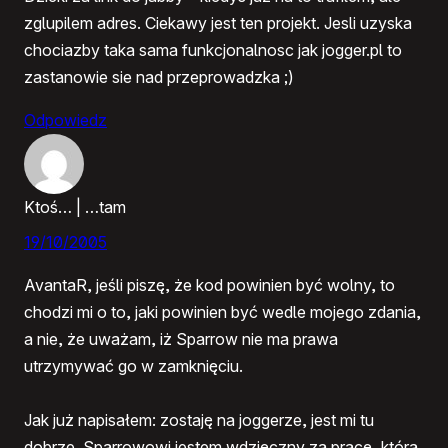
zglupilem adres. Ciekawy jest ten projekt. Jesli uzyska
chociazby taka sama funkcjonalnosc jak jogger.pl to
zastanowie sie nad przeprowadzka ;)
Odpowiedz
Ktoś… | …tam
19/10/2005
AvantaR, jeśli piszę, że kod powinien być wolny, to
chodzi mi o to, jaki powinien być wedle mojego zdania,
a nie, że uważam, iż Sparrow nie ma prawa
utrzymywać go w zamknięciu.
Jak już napisałem: zostaję na joggerze, jest mi tu
dobrze. Sparrowowi jestem wdzięczny za pracę, którą