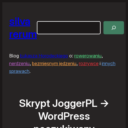
silva
Szukaj
rerum
Blog
Łukasza Horodeckiego
o:
rowerowaniu
,
nerdzeniu
,
bezmięsnym jedzeniu
,
rozrywce
i
innych
sprawach
.
Skrypt JoggerPL ->
WordPress