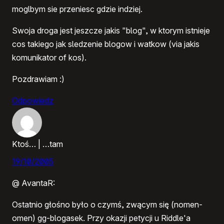
moglbym sie przeniesc gdzie indziej.
Swoja droga jest jeszcze jakis "blog", w ktorym istnieje
cos takiego jak sledzenie blogow i watkow (via jakis
komunikator of kos).
Pozdrawiam :)
Odpowiedz
Ktoś… | …tam
19/10/2005
@ AvantaR:
Ostatnio głośno było o czymś, zwącym się (nomen-
omen) gg-blogasek. Przy okazji petycji u Riddle'a