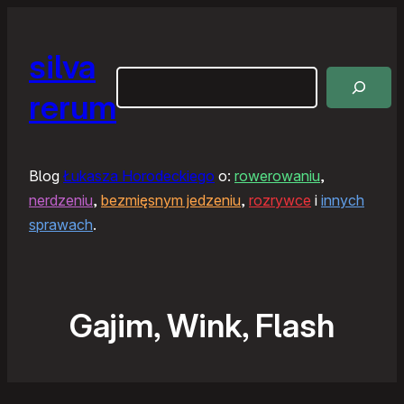
silva
Szukaj
rerum
Blog
Łukasza Horodeckiego
o:
rowerowaniu
,
nerdzeniu
,
bezmięsnym jedzeniu
,
rozrywce
i
innych
sprawach
.
Gajim, Wink, Flash