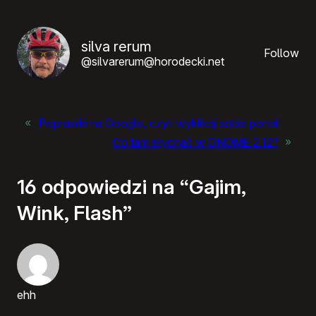
silva rerum
Follow
@silvarerum@horodecki.net
«
Poprawki na Google, czyli wyklikaj sobie portal
Co tam słychać w GNOME 2.12?
»
16 odpowiedzi na “Gajim,
Wink, Flash”
ehh