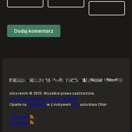
silva rerum © 2025. Wszelkie prawa zastrzeżone.
Polityka prywatności, ciastka i takie tam
.
Oparte na
WordPress
ie z motywem
Raft
autorstwa Otter.
Kanał RSS
Kanał Atom