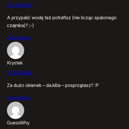
27/07/2005
A przypalić wodę też potrafisz (nie licząc spalonego
czajnika)? ;-)
Odpowiedz
Krystek
27/07/2005
Za dużo okienek – da.killa – posprzątasz? :P
Odpowiedz
GuessWhy