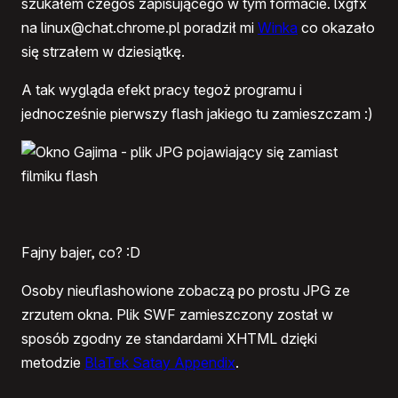
szukałem czegoś zapisującego w tym formacie. lxgfx
na linux@chat.chrome.pl poradził mi
Winka
co okazało
się strzałem w dziesiątkę.
A tak wygląda efekt pracy tegoż programu i
jednocześnie pierwszy flash jakiego tu zamieszczam :)
Fajny bajer, co? :D
Osoby nieuflashowione zobaczą po prostu JPG ze
zrzutem okna. Plik SWF zamieszczony został w
sposób zgodny ze standardami XHTML dzięki
metodzie
BlaTek Satay Appendix
.