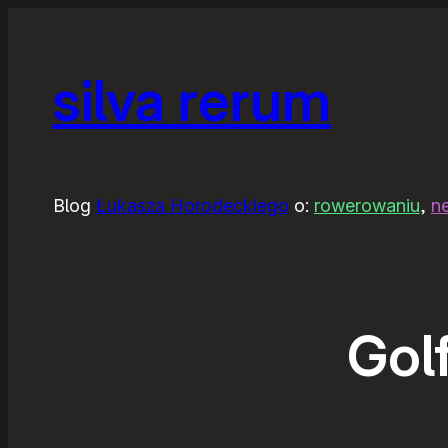
silva rerum
Blog
Łukasza Horodeckiego
o:
rowerowaniu
,
n
Gol