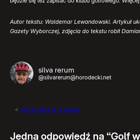
będzie się też zapisać do klubu golfowego. Więcej
Autor tekstu: Waldemar Lewandowski. Artykuł uk
Gazety Wyborczej, zdjęcia do tekstu robił Damia
silva rerum
@silvarerum@horodecki.net
«
Cztery lata w czwartek
Jedna odpowiedź na “Golf w