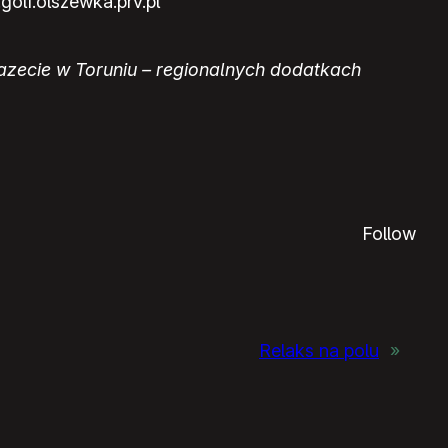
golf.olszewka.prv.pl
azecie w Toruniu – regionalnych dodatkach
Follow
Relaks na polu
»