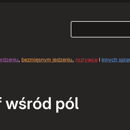
Szukaj
erdzeniu
,
bezmięsnym jedzeniu
,
rozrywce
i
innych spr
f wśród pól