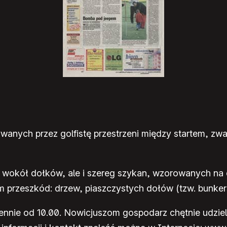
ywanych przez golfistę przestrzeni między startem, zw
 wokół dołków, ale i szereg szykan, wzorowanych na 
aniem przeszkód: drzew, piaszczystych dołów (tzw. bunk
iennie od 10.00. Nowicjuszom gospodarz chętnie udziel