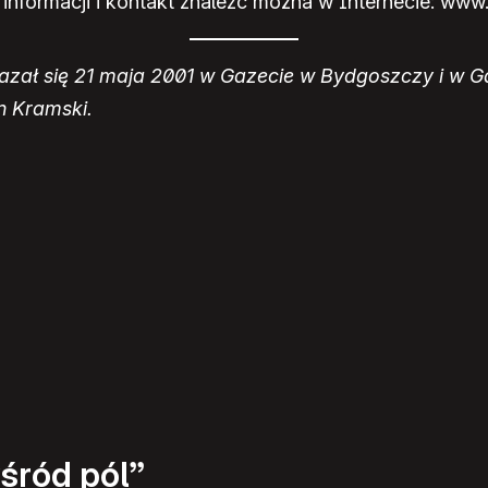
 informacji i kontakt znaleźć można w Internecie: www.
azał się 21 maja 2001 w Gazecie w Bydgoszczy i w G
n Kramski.
śród pól”