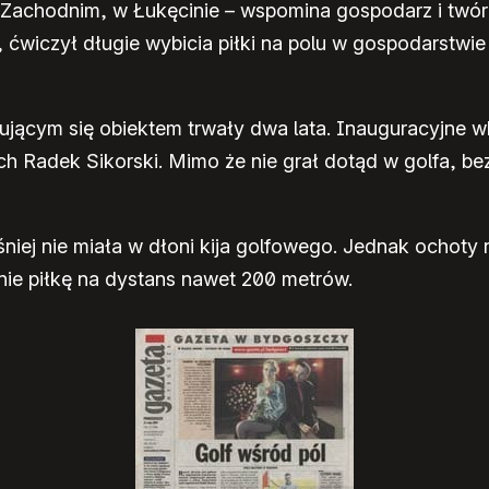
u Zachodnim, w Łukęcinie – wspomina gospodarz i twórc
iczył długie wybicia piłki na polu w gospodarstwie 
jącym się obiektem trwały dwa lata. Inauguracyjne w
ch Radek Sikorski. Mimo że nie grał dotąd w golfa, 
niej nie miała w dłoni kija golfowego. Jednak ochoty 
ie piłkę na dystans nawet 200 metrów.