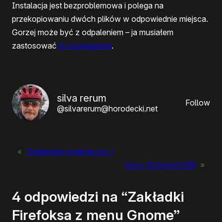
Instalacja jest bezproblemowa i polega na
przekopiowaniu dwóch plików w odpowiednie miejsca.
Gorzej może być z odpaleniem – ja musiałem
zastosować
to rozwiązanie
.
silva rerum
Follow
@silvarerum@horodecki.net
«
Zmieniłem dystrybucję :)
MooJ BlOgAsEK!!!!!
»
4 odpowiedzi na “Zakładki
Firefoksa z menu Gnome”