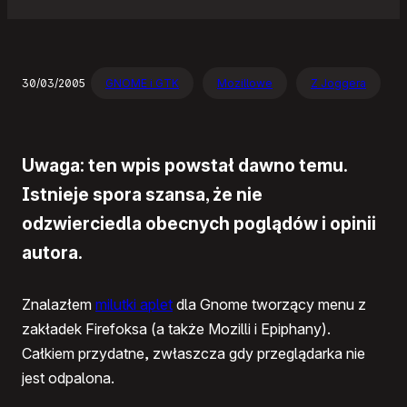
30/03/2005
GNOME i GTK
Mozillowe
Z Joggera
Uwaga: ten wpis powstał dawno temu.
Istnieje spora szansa, że nie
odzwierciedla obecnych poglądów i opinii
autora.
Znalazłem
milutki aplet
dla Gnome tworzący menu z
zakładek Firefoksa (a także Mozilli i Epiphany).
Całkiem przydatne, zwłaszcza gdy przeglądarka nie
jest odpalona.