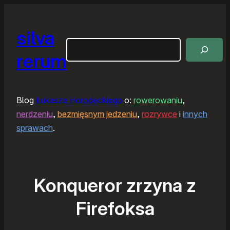
silva
Szukaj
rerum
Blog
Łukasza Horodeckiego
o:
rowerowaniu
,
nerdzeniu
,
bezmięsnym jedzeniu
,
rozrywce
i
innych
sprawach
.
Konqueror zrzyna z
Firefoksa