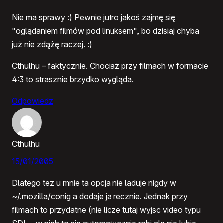
Nie ma sprawy :) Pewnie jutro jakoś zajmę się
"oglądaniem filmów pod linuksem", bo dzisiaj chyba
już nie zdążę raczej. :)
Cthulhu – faktycznie. Chociaż przy filmach w formacie
4:3 to strasznie brzydko wygląda.
Odpowiedz
Cthulhu
15/01/2005
Dlatego tez u mnie ta opcja nie laduje nigdy w
~/.mozilla/conig a dodaje ja recznie. Jednak przy
filmach to przydatne (nie licze tutaj wyjsc video typu
SDL – w nich to sie automatycznie robi ale nie lubie