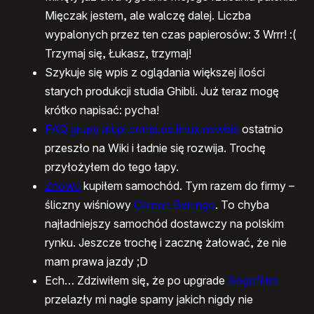
Mięczak jestem, ale walczę dalej. Liczba
wypalonych przez ten czas papierosów: 3 Wrrr! :(
Trzymaj się, Łukasz, trzymaj!
Szykuje się wpis z oglądania większej ilości
starych produkcji studia Ghibli. Już teraz mogę
krótko napisać: pycha!
FAQ grupy alt.pl.comp.os.linux.newbie
ostatnio
przeszło na Wiki i ładnie się rozwija. Trochę
przyłożyłem do tego łapy.
Znowu
kupiłem samochód. Tym razem do firmy –
śliczny wiśniowy
Citroen Berlingo
. To chyba
najładniejszy samochód dostawczy na polskim
rynku. Jeszcze trochę i zacznę żałować, że nie
mam prawa jazdy ;D
Ech… Zdziwiłem się, że po upgrade
Bogofiltra
przelazły mi nagle spamy jakich nigdy nie