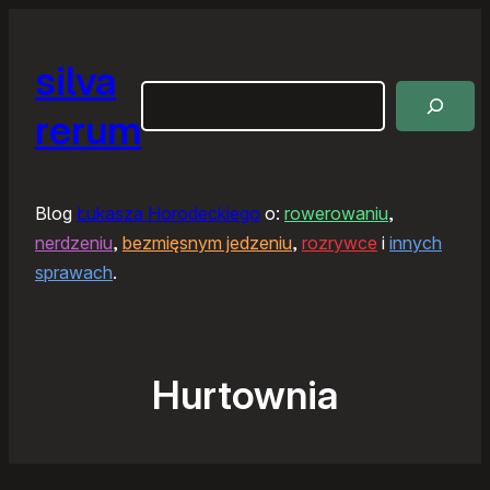
silva
Szukaj
rerum
Blog
Łukasza Horodeckiego
o:
rowerowaniu
,
nerdzeniu
,
bezmięsnym jedzeniu
,
rozrywce
i
innych
sprawach
.
Hurtownia