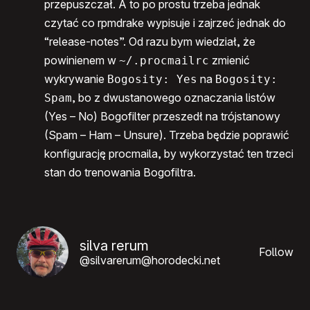
przepuszczał. A to po prostu trzeba jednak
czytać co rpmdrake wypisuje i zajrzeć jednak do
“release-notes”. Od razu bym wiedział, że
powinienem w
zmienić
~/.procmailrc
wykrywanie
na
Bogosity: Yes
Bogosity:
, bo z dwustanowego oznaczania listów
Spam
(Yes – No) Bogofilter przeszedł na trójstanowy
(Spam – Ham – Unsure). Trzeba będzie poprawić
konfigurację procmaila, by wykorzystać ten trzeci
stan do trenowania Bogofiltra.
silva rerum
Follow
@silvarerum@horodecki.net