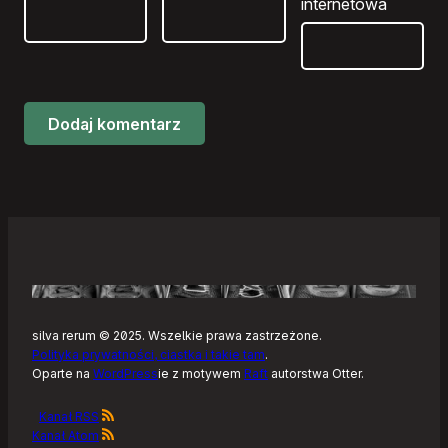
internetowa
silva rerum © 2025. Wszelkie prawa zastrzeżone.
Polityka prywatności, ciastka i takie tam
.
Oparte na
WordPress
ie z motywem
Raft
autorstwa Otter.
Kanał RSS
Kanał Atom