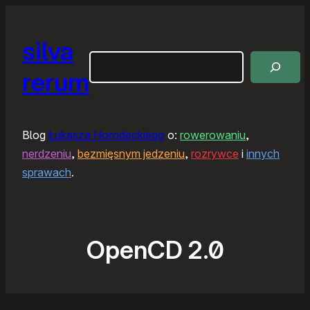
silva
Szukaj
rerum
Blog
Łukasza Horodeckiego
o:
rowerowaniu
,
nerdzeniu
,
bezmięsnym jedzeniu
,
rozrywce
i
innych
sprawach
.
OpenCD 2.0