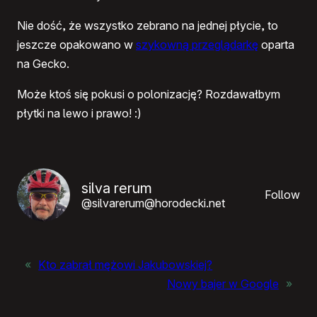
Nie dość, że wszystko zebrano na jednej płycie, to
jeszcze opakowano w
szykowną przeglądarkę
oparta
na Gecko.
Może ktoś się pokusi o polonizację? Rozdawałbym
płytki na lewo i prawo! :)
silva rerum
Follow
@silvarerum@horodecki.net
«
Kto zabrał mężowi Jakubowskiej?
Nowy bajer w Google
»