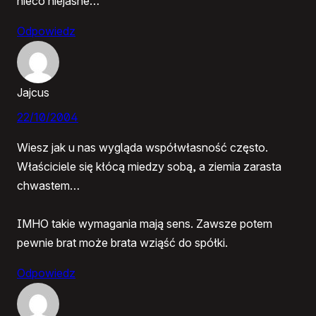
nieco niejasne…
Odpowiedz
Jajcus
22/10/2004
Wiesz jak u nas wygląda współwłasność często.
Właściciele się kłócą miedzy sobą, a ziemia zarasta
chwastem…
IMHO takie wymagania mają sens. Zawsze potem
pewnie brat może brata wziąść do spółki.
Odpowiedz