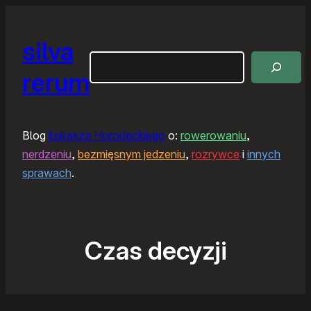
silva
Szukaj
rerum
Blog
Łukasza Horodeckiego
o:
rowerowaniu
,
nerdzeniu
,
bezmięsnym jedzeniu
,
rozrywce
i
innych
sprawach
.
Czas decyzji