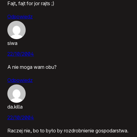
Fajt, fajt for jor rajts ;)
Odpowiedz
siwa
22/10/2004
A nie moga wam obu?
Odpowiedz
da.killa
22/10/2004
Raczej nie, bo to było by rozdrobnienie gospodarstwa.