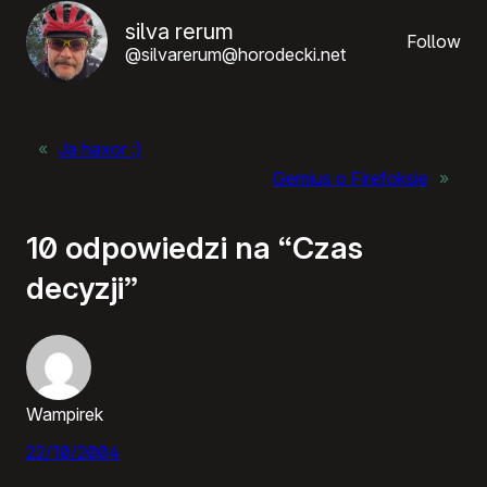
silva rerum
Follow
@silvarerum@horodecki.net
«
Ja haxor :)
Gemius o Firefoksie
»
10 odpowiedzi na “Czas
decyzji”
Wampirek
22/10/2004