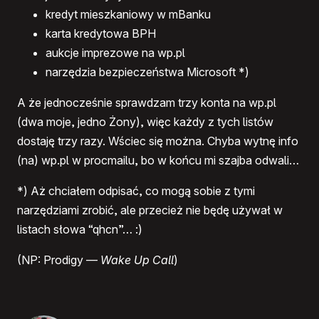
kredyt mieszkaniowy w mBanku
karta kredytowa
BPH
aukcje imprezowe na wp.pl
narzędzia bezpieczeństwa Microsoft *)
A że jednocześnie sprawdzam trzy konta na wp.pl
(dwa moje, jedno Żony), więc każdy z tych listów
dostaję trzy razy. Wściec się można. Chyba wytnę info
(na) wp.pl w procmailu, bo w końcu mi szajba odwali…
*) Aż chciałem odpisać, co mogą sobie z tymi
narzędziami zrobić, ale przecież nie będę używał w
listach słowa
“qhcn”
… :)
(NP: Prodigy —
Wake Up Call
)