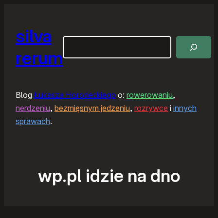
silva
Szukaj
rerum
Blog
Łukasza Horodeckiego
o:
rowerowaniu
,
nerdzeniu
,
bezmięsnym jedzeniu
,
rozrywce
i
innych
sprawach
.
wp.pl idzie na dno