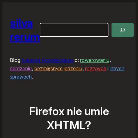
silva
Szukaj
rerum
Blog
Łukasza Horodeckiego
o:
rowerowaniu
,
nerdzeniu
,
bezmięsnym jedzeniu
,
rozrywce
i
innych
sprawach
.
Firefox nie umie
XHTML?