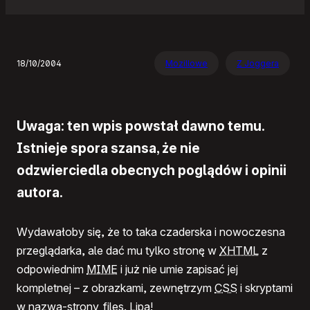
18/10/2004
Mozillowe
Z Joggera
Uwaga: ten wpis powstał dawno temu.
Istnieje spora szansa, że nie
odzwierciedla obecnych poglądów i opinii
autora.
Wydawałoby się, że to taka czaderska i nowoczesna
przeglądarka, ale dać mu tylko stronę w
XHTML
z
odpowiednim
MIME
i już nie umie zapisać jej
kompletnej – z obrazkami, zewnętrzym
CSS
i skryptami
w nazwa-strony_files. Lipa!