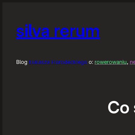
silva rerum
Blog
Łukasza Horodeckiego
o:
rowerowaniu
,
n
Co 