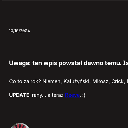
10/10/2004
Uwaga: ten wpis powstał dawno temu. Ist
Co to za rok? Niemen, Kałużyński, Miłosz, Crick, K
UPDATE
: rany… a teraz
Reeve
. :(