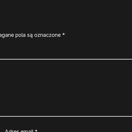
gane pola są oznaczone
*
Adres email
*