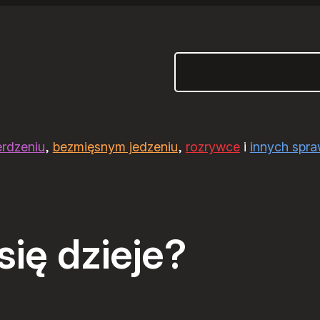
Szukaj
erdzeniu
,
bezmięsnym jedzeniu
,
rozrywce
i
innych spr
się dzieje?