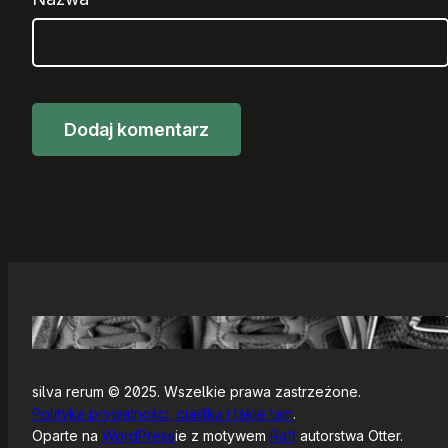
silva rerum © 2025. Wszelkie prawa zastrzeżone.
Polityka prywatności, ciastka i takie tam
.
Oparte na
WordPress
ie z motywem
Raft
autorstwa Otter.