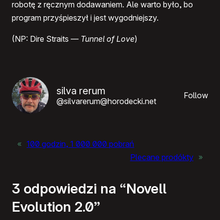
robotę z ręcznym dodawaniem. Ale warto było, bo
program przyśpieszył i jest wygodniejszy.
(NP: Dire Straits —
Tunnel of Love
)
silva rerum
Follow
@silvarerum@horodecki.net
«
100 godzin, 1 000 000 pobrań
Plecane prodókty
»
3 odpowiedzi na “Novell
Evolution 2.0”