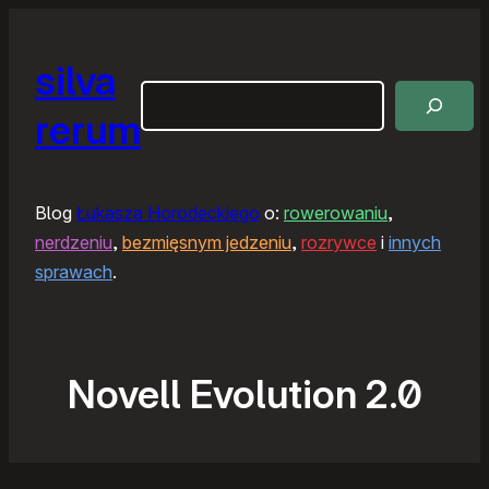
silva
Szukaj
rerum
Blog
Łukasza Horodeckiego
o:
rowerowaniu
,
nerdzeniu
,
bezmięsnym jedzeniu
,
rozrywce
i
innych
sprawach
.
Novell Evolution 2.0