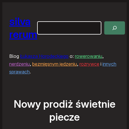
silva
Szukaj
rerum
Blog
Łukasza Horodeckiego
o:
rowerowaniu
,
nerdzeniu
,
bezmięsnym jedzeniu
,
rozrywce
i
innych
sprawach
.
Nowy prodiż świetnie
piecze