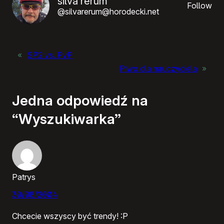
silva rerum
Follow
@silvarerum@horodecki.net
«
SP2 vs. PvP
Piwo dla nauczyciela
»
Jedna odpowiedź na
“Wyszukiwarka”
Patrys
30/08/2004
Chcecie wszyscy być trendy! :P