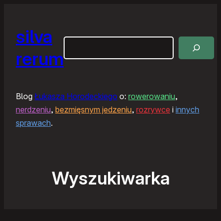
silva
Szukaj
rerum
Blog
Łukasza Horodeckiego
o:
rowerowaniu
,
nerdzeniu
,
bezmięsnym jedzeniu
,
rozrywce
i
innych
sprawach
.
Wyszukiwarka