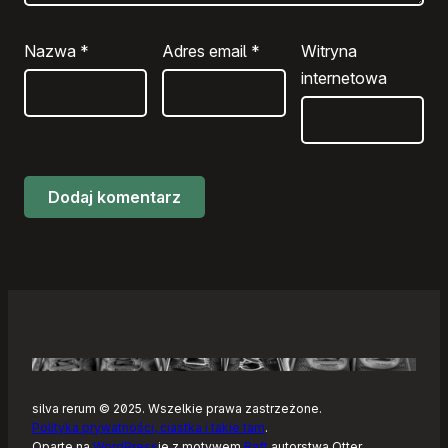
Nazwa
*
Adres email
*
Witryna
internetowa
silva rerum © 2025. Wszelkie prawa zastrzeżone.
Polityka prywatności, ciastka i takie tam
.
Oparte na
WordPress
ie z motywem
Raft
autorstwa Otter.