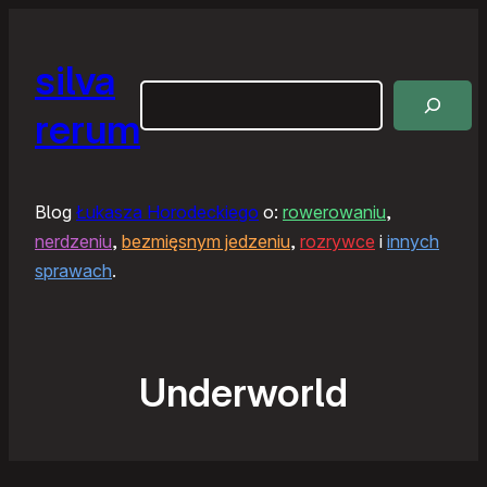
silva
Szukaj
rerum
Blog
Łukasza Horodeckiego
o:
rowerowaniu
,
nerdzeniu
,
bezmięsnym jedzeniu
,
rozrywce
i
innych
sprawach
.
Underworld